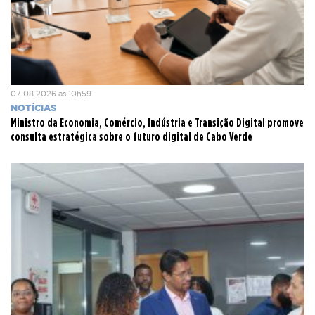
Victor Borges que será acompanhado pelo Embaixador de
Cabo Verde em França, pelo Presidente do Instituto das
Comunidades e pelo Director Geral da Política Externa,
deslocar-se-á também a Nice e Marseille, onde manterá
contactos com a comunidade cabo-verdiana residente
nessas cidades.
07.08.2026 às 10h59
NOTÍCIAS
Ministro da Economia, Comércio, Indústria e Transição Digital promove
consulta estratégica sobre o futuro digital de Cabo Verde