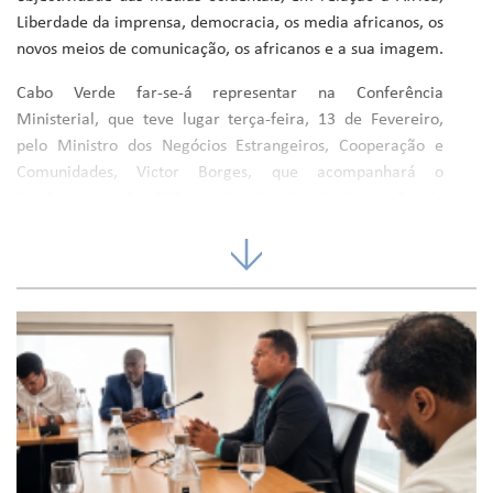
Liberdade da imprensa, democracia, os media africanos, os
novos meios de comunicação, os africanos e a sua imagem.
Cabo Verde far-se-á representar na Conferência
Ministerial, que teve lugar terça-feira, 13 de Fevereiro,
pelo Ministro dos Negócios Estrangeiros, Cooperação e
Comunidades, Victor Borges, que acompanhará o
Presidente da República à Cimeira dos Chefes de Estado
que terá lugar nos dias 15 e 16 de Fevereiro, no Palácio dos
Festivais e Congressos.
Recorde-se que, em Novembro de 1973, em Paris, realizou-
se a 1ª Cimeira África – França, sob o tema: A
reforma da
cooperação
. A partir da segunda Cimeira, que teve lugar
em Bangui (RCA) em 1975, as cimeiras passaram a ser
realizadas anualmente, ora num país africano, ora em
França. A partir de 1988, adoptou-se a periodicidade
bianual.