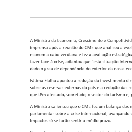
Ministro da Saúde
Ministro da Educação, Formação Profissional, Ensino Superi
Ministra da Agricultura, Desenvolvimento Rural e Pescas
Ministro da Cultura, Industrias Criativas, Juventude e De
Ministro da Reforma do Estado, Poder Local e Descentraliz
Ministro do Ambiente, Ação Climática e Energia
A Ministra da Economia, Crescimento e Competitivid
Ministro da Coordenação de Projetos Especiais e Acesso a 
imprensa após a reunião do CME que analisou a evolu
economia cabo-verdiana e fez a avaliação estratégic
fazer face à crise, adiantou que "esta situação inte
dado o grau de dependência do exterior da nossa ec
Fátima Fialho apontou a redução do investimento dire
sobre as reservas externas do país e a redução das r
que têm afectado, sobretudo, o sector do turismo e, p
A Ministra salientou que o CME fez um balanço das 
parlamentar sobre a crise internacional, avançando 
impactos só se farão sentir a médio prazo.