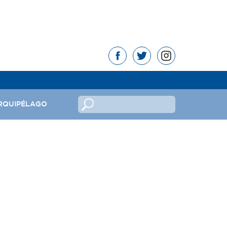
RQUIPÉLAGO
no
ndeira
mas da República