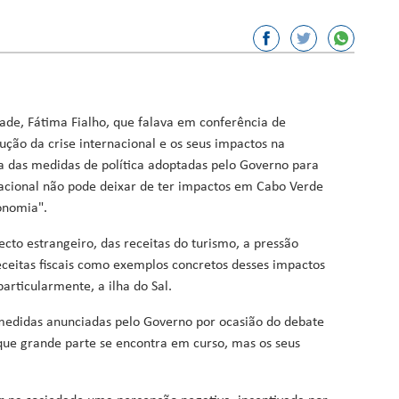
or, Ciência e Inovação
sporto
ação
ade, Fátima Fialho, que falava em conferência de
Fundos
ção da crise internacional e os seus impactos na
a das medidas de política adoptadas pelo Governo para
rnacional não pode deixar de ter impactos em Cabo Verde
onomia".
cto estrangeiro, das receitas do turismo, a pressão
eceitas fiscais como exemplos concretos desses impactos
articularmente, a ilha do Sal.
medidas anunciadas pelo Governo por ocasião do debate
que grande parte se encontra em curso, mas os seus