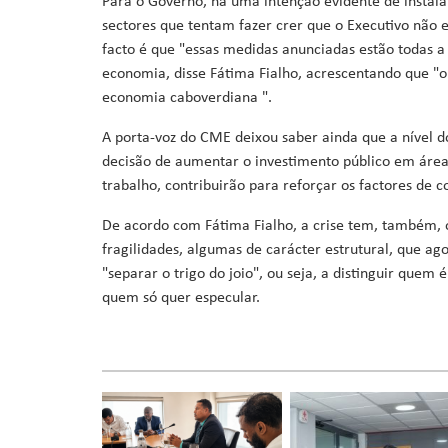
Para o Governo, há uma intenção evidente de instal
sectores que tentam fazer crer que o Executivo não e
facto é que "essas medidas anunciadas estão todas a
economia, disse Fátima Fialho, acrescentando que "o 
economia caboverdiana ".
A porta-voz do CME deixou saber ainda que a nível
decisão de aumentar o investimento público em área
trabalho, contribuirão para reforçar os factores de 
De acordo com Fátima Fialho, a crise tem, também, o
fragilidades, algumas de carácter estrutural, que ag
"separar o trigo do joio", ou seja, a distinguir quem
quem só quer especular.