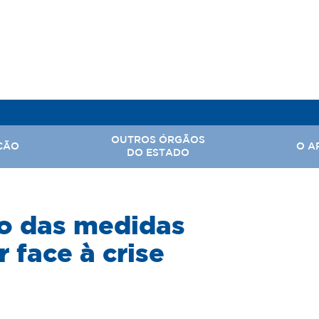
OUTROS ÓRGÃOS
ÇÃO
O A
DO ESTADO
, Assuntos Parlamentares e Comunicação Social
o das medidas
Hi
 Nacional
Ba
 face à crise
Território
Ar
rabalho
tal