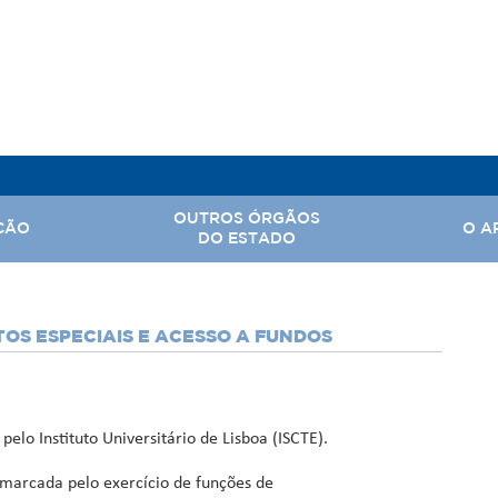
OUTROS ÓRGÃOS
ÇÃO
O A
DO ESTADO
, Assuntos Parlamentares e Comunicação Social
OS ESPECIAIS E ACESSO A FUNDOS
Hi
 Nacional
Ba
Território
Ar
elo Instituto Universitário de Lisboa (ISCTE).
rabalho
 marcada pelo exercício de funções de
tal