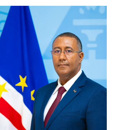
or, Ciência e Inovação
sporto
ação
Fundos