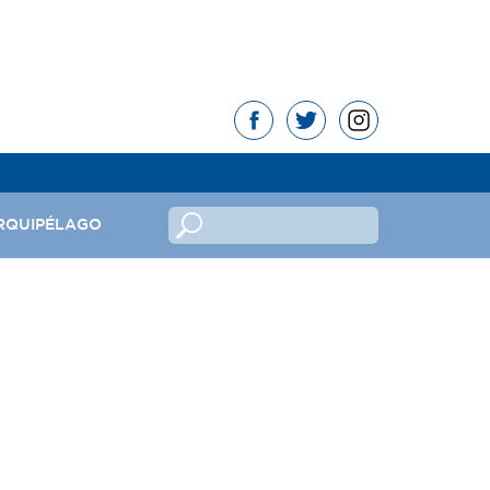
RQUIPÉLAGO
no
ndeira
mas da República