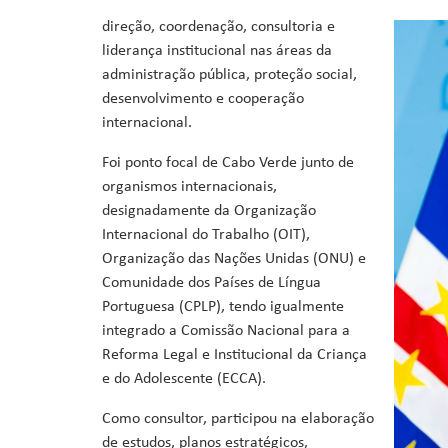
Ministro da Saúde
direção, coordenação, consultoria e
Ministro da Educação, Formação Profissional, Ensino Superi
liderança institucional nas áreas da
Ministra da Agricultura, Desenvolvimento Rural e Pescas
administração pública, proteção social,
Ministro da Cultura, Industrias Criativas, Juventude e De
desenvolvimento e cooperação
Ministro da Reforma do Estado, Poder Local e Descentraliz
internacional.
Ministro do Ambiente, Ação Climática e Energia
Ministro da Coordenação de Projetos Especiais e Acesso a 
Foi ponto focal de Cabo Verde junto de
organismos internacionais,
designadamente da Organização
Internacional do Trabalho (OIT),
Organização das Nações Unidas (ONU) e
Comunidade dos Países de Língua
Portuguesa (CPLP), tendo igualmente
integrado a Comissão Nacional para a
Reforma Legal e Institucional da Criança
e do Adolescente (ECCA).
Como consultor, participou na elaboração
de estudos, planos estratégicos,