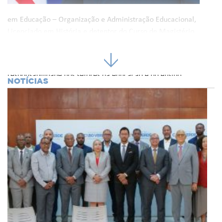
em Educação – Organização e Administração Educacional,
Licenciado em História e detentor do Curso de Magistério
Primário.
Ao longo da sua carreira, exerceu diversas funções de
responsabilidade nos setores da educação e do ensino
NOTÍCIAS
superior, destacando-se os cargos de Assessor do Ministro
do Ensino Superior, Diretor-Geral do Ensino Superior e
Ciência, Diretor do Centro de Emprego e Formação
Profissional de Assomada, Diretor do Liceu Amílcar Cabral,
Docente e Investigador da Universidade de Cabo Verde e
Vereador da Câmara Municipal de Santa Catarina.
Foi ainda Vice-Presidente da Direção da FORGES – Fórum
da Gestão do Ensino Superior nos Países e Regiões de
Língua Portuguesa, entre 2012 e 2022, e Presidente do
respetivo Conselho Fiscal.