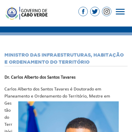
MINISTRO DAS INFRAESTRUTURAS, HABITAÇÃO
E ORDENAMENTO DO TERRITÓRIO
Dr. Carlos Alberto dos Santos Tavares
Carlos Alberto dos Santos Tavares é Doutorado em
Planeamento e
Ordenamento do Território, Mestre em
Ges
tão
do
Terr
itóri