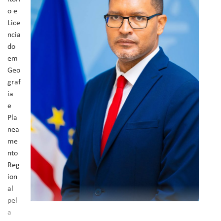
o e
Lice
ncia
do
em
Geo
graf
ia
e
Pla
nea
me
nto
Reg
ion
al
pel
a