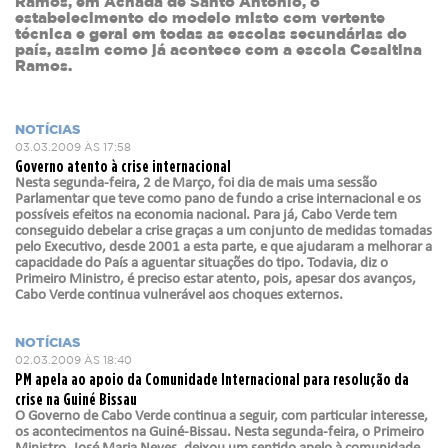
Ramos, em Achada de Santo António, o
estabelecimento do modelo misto com vertente
técnica e geral em todas as escolas secundárias do
país, assim como já acontece com a escola Cesaltina
Ramos.
NOTÍCIAS
03.03.2009 ÀS 17:58
Governo atento à crise internacional
Nesta segunda-feira, 2 de Março, foi dia de mais uma sessão
Parlamentar que teve como pano de fundo a crise internacional e os
possíveis efeitos na economia nacional. Para já, Cabo Verde tem
conseguido debelar a crise graças a um conjunto de medidas tomadas
pelo Executivo, desde 2001 a esta parte, e que ajudaram a melhorar a
capacidade do País a aguentar situações do tipo. Todavia, diz o
Primeiro Ministro, é preciso estar atento, pois, apesar dos avanços,
Cabo Verde continua vulnerável aos choques externos.
NOTÍCIAS
02.03.2009 ÀS 18:40
PM apela ao apoio da Comunidade Internacional para resolução da
crise na Guiné Bissau
O Governo de Cabo Verde continua a seguir, com particular interesse,
os acontecimentos na Guiné-Bissau. Nesta segunda-feira, o Primeiro