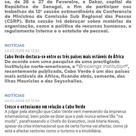
se, de 26 a 27 de Fevereiro, a Dakar, capital da
República do Senegal, a fim de participar nos
trabalhos da 12ª sessão extraordinária da Conferencia
de Ministros da Comissão Sub Regional das Pescas
(CSRP). Esta sessão irá debruçar sobre matérias da
organização, como a política de recursos humanos, o
regulamento interno e o estatuto de pessoal.
NOTÍCIAS
24.02.2009 ÀS 13:52
Cabo Verde destaca-se entre os três países mais estáveis de África
De acordo com uma pesquisa de uma prestigiada
instituição norte-americana, a "
Brookings Institution
",
recentemente publicada, Cabo Verde é um dos países
mais estáveis de África, ficando atrás, somente, das
ilhas Maurícias e das Seyschelles.
NOTÍCIAS
24.02.2009 ÀS 12:54
Cresce o entusiasmo em relação a Cabo Verde
A julgar pela atenção que Cabo Verde vem merecendo da imprensa
internacional, bem pode-se dizer que o país nunca esteve tão "na
moda", parafraseando o Chefe do Executivo, José Maria Neves,
apesar da crise internacional que de certa forma vai afectar, como já
está a afectar sectores como o turismo e a imobiliária.