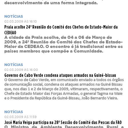
desenvolvimento de uma forma integrada.
NOTÍCIAS
02.03.2009 ÀS 16:10
Praia acolhe 24ª Reunião do Comité dos Chefes de Estado-Maior da
CEDEAO
A cidade da Praia acolhe, de 04 a 06 de Março de
2009, a 24ª Reunião do Comité dos Chefes de Estado-
Maior da CEDEAO. O encontro é já tradicional entre os
países membros que compõe a Comunidade.
NOTÍCIAS
02.03.2009 ÀS 16:00
Governo de Cabo Verde condena ataques armados na Guiné-bissau
O Governo de Cabo Verde, em comunicado enviado a todos os órgãos
de comunicação social, condena os ataques armados na Guiné Bissau
que, nos dias 1 e 2 de Março de 2009, vitimaram, respectivamente, o
Chefe de Estado Maior das Forças Armadas, o general Tagma na Waie
e o Presidente da República da Guiné-Bissau, João Bernardo Vieira.
NOTÍCIAS
02.03.2009 ÀS 11:59
José Maria Veiga participa na 28ª Sessão do Comité das Pescas da FAO
O Ministro de Ambiente Desenvolvimento Rural e