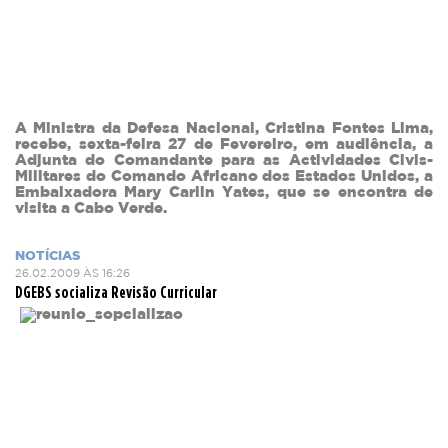
A
Ministra da Defesa Nacional, Cristina Fontes Lima,
recebe,
sexta-feira 27 de Fevereiro, em
audiência
,
a
Adjunta do Comandante para as Actividades Civis-
Militares do Comando Africano dos Estados Unidos, a
Embaixadora Mary Carlin Yates, que se encontra de
visita a Cabo Verde.
NOTÍCIAS
26.02.2009 ÀS 16:26
DGEBS socializa Revisão Curricular