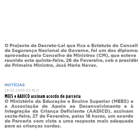
O Projecto de Decreto-Lei que fixa o Estatuto do Consel
de Segurança Nacional do Governo, foi um dos diploma
aprovados pelo Conselho de Ministros (CM), que esteve
reunido esta quinta-feira, 26 de Fevereiro, sob a presidê
do Primeiro Ministro, José Maria Neves.
NOTÍCIAS
26.02.2009 ÀS 18:21
MEES e AADICD assinam acordo de parceria
O Ministério da Educação e Ensino Superior (MEES) e
a Associação de Apoio ao Desenvolvimento e à
Integração da Criança Deficiente (AADICD), assinam
sexta-feira, 27 de Fevereiro, pelas 16 horas, um acordo
de Parceria com vista a uma resposta mais adequada
para as crianças surdas.