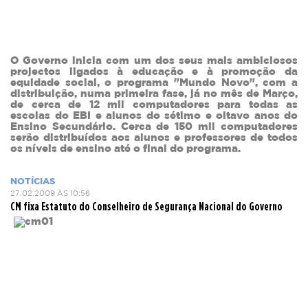
O Governo inicia com um dos seus mais ambiciosos
projectos ligados à educação e à promoção da
equidade social, o programa "Mundo Novo", com a
distribuição, numa primeira fase, já no mês de Março,
de cerca de 12 mil computadores para todas as
escolas do EBI e alunos do sétimo e oitavo anos do
Ensino Secundário. Cerca de 150 mil computadores
serão distribuídos aos alunos e professores de todos
os níveis de ensino até o final do programa.
NOTÍCIAS
27.02.2009 ÀS 10:56
CM fixa Estatuto do Conselheiro de Segurança Nacional do Governo