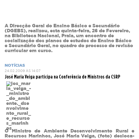
A Direcção Geral do Ensino Básico e Secundário
(DGEBS), realizou, esta quinta-feira, 26 de Fevereiro,
na Biblioteca Nacional, Praia, um encontro de
socialização dos planos de estudos do Ensino Básico
e Secundário Geral, no quadro do processo de revisão
curricular em curso.
NOTÍCIAS
24.02.2009 ÀS 14:07
José Maria Veiga participa na Conferência de Ministros da CSRP
O Ministro de Ambiente Desenvolvimento Rural e
Recursos Marinhos, José Maria Veiga, (foto) desloca-