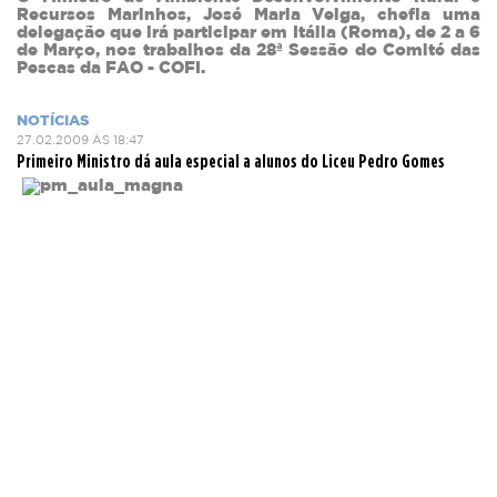
Recursos Marinhos, José Maria Veiga, chefia uma
delegação que irá participar em Itália (Roma), de 2 a 6
de Março, nos trabalhos da 28ª Sessão do Comité das
Pescas da FAO - COFI.
NOTÍCIAS
27.02.2009 ÀS 18:47
Primeiro Ministro dá aula especial a alunos do Liceu Pedro Gomes