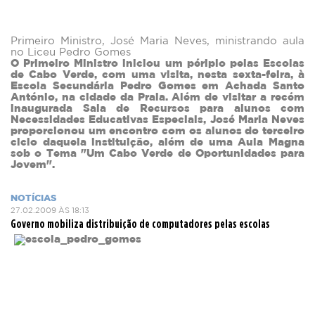
Primeiro Ministro, José Maria Neves, ministrando aula
no Liceu Pedro Gomes
O Primeiro Ministro iniciou um périplo pelas Escolas
de Cabo Verde, com uma visita, nesta sexta-feira, à
Escola Secundária Pedro Gomes em Achada Santo
António, na cidade da Praia. Além de visitar a recém
inaugurada Sala de Recursos para alunos com
Necessidades Educativas Especiais, José Maria Neves
proporcionou um encontro com os alunos do terceiro
ciclo daquela instituição, além de uma Aula Magna
sob o Tema "Um Cabo Verde de Oportunidades para
Jovem".
NOTÍCIAS
27.02.2009 ÀS 18:13
Governo mobiliza distribuição de computadores pelas escolas