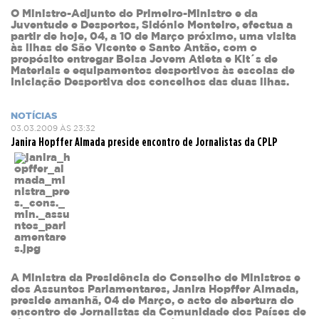
O Ministro-Adjunto do Primeiro-Ministro e da
Juventude e Desportos, Sidónio Monteiro, efectua a
partir de hoje, 04, a 10 de Março próximo, uma visita
às ilhas de São Vicente e Santo Antão, com o
propósito entregar Bolsa Jovem Atleta e Kit´s de
Materiais e equipamentos desportivos às escolas de
Iniciação Desportiva dos concelhos das duas ilhas.
NOTÍCIAS
03.03.2009 ÀS 23:32
Janira Hopffer Almada preside encontro de Jornalistas da CPLP
A Ministra da Presidência do Conselho de Ministros e
dos Assuntos Parlamentares, Janira Hopffer Almada,
preside amanhã, 04 de Março, o acto de abertura do
encontro de Jornalistas da Comunidade dos Países de