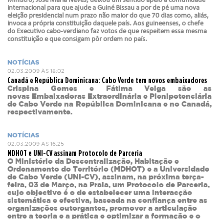
Ministro, José Maria Neves, deixou um sentido apelo à comunidade
internacional para que ajude a Guiné Bissau a por de pé uma nova
eleição presidencial num prazo não maior do que 70 dias como, aliás,
invoca a própria constituição daquele país. Aos guineenses, o chefe
do Executivo cabo-verdiano faz votos de que respeitem essa mesma
constituição e que consigam pôr ordem no país.
NOTÍCIAS
02.03.2009 ÀS 18:02
Canadá e República Dominicana: Cabo Verde tem novos embaixadores
Crispina Gomes e Fátima Veiga são as
novas Embaixadoras Extraordinária e Plenipotenciária
de Cabo Verde na República Dominicana e no Canadá,
respectivamente.
NOTÍCIAS
02.03.2009 ÀS 16:25
MDHOT e UNI-CV assinam Protocolo de Parceria
O Ministério da Descentralização, Habitação e
Ordenamento do Território (MDHOT
)
e a Universidade
de Cabo Verde (UNI-CV), assinam, na próxima terça-
feira, 03 de Março, na Praia, um Protocolo de Parceria,
cujo objectivo é o de estabelecer uma interacção
sistemática e efectiva, baseada na confiança entre as
organizações outorgantes, promover a articulação
entre a teoria e a prática e optimizar a formação e o