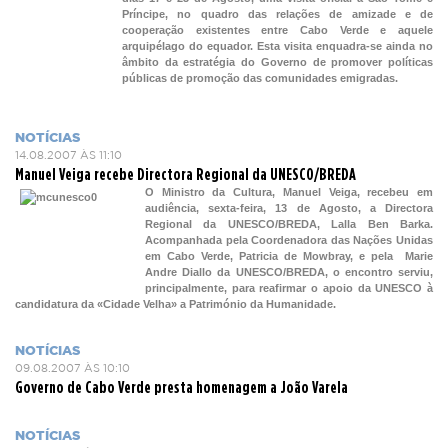
Príncipe, no quadro das relações de amizade e de
cooperação existentes entre Cabo Verde e aquele
arquipélago do equador. Esta visita enquadra-se ainda no
âmbito da estratégia do Governo de promover políticas
públicas de promoção das comunidades emigradas.
NOTÍCIAS
14.08.2007 ÀS 11:10
Manuel Veiga recebe Directora Regional da UNESCO/BREDA
O Ministro da Cultura, Manuel Veiga, recebeu em
audiência, sexta-feira, 13 de Agosto, a Directora
Regional da UNESCO/BREDA, Lalla Ben Barka.
Acompanhada pela Coordenadora das Nações Unidas
em Cabo Verde, Patricia de Mowbray, e pela Marie
Andre Diallo da UNESCO/BREDA, o encontro serviu,
principalmente, para reafirmar o apoio da UNESCO à
candidatura da «Cidade Velha» a Património da Humanidade.
NOTÍCIAS
09.08.2007 ÀS 10:10
Governo de Cabo Verde presta homenagem a João Varela
NOTÍCIAS