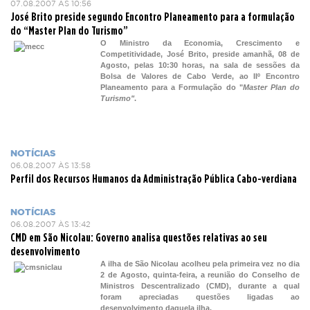
07.08.2007 ÀS 10:56
José Brito preside segundo Encontro Planeamento para a formulação
do “Master Plan do Turismo”
O Ministro da Economia, Crescimento e
Competitividade, José Brito, preside amanhã, 08 de
Agosto, pelas 10:30 horas, na sala de sessões da
Bolsa de Valores de Cabo Verde, ao IIº Encontro
Planeamento para a Formulação do "
Master Plan do
Turismo"
.
NOTÍCIAS
06.08.2007 ÀS 13:58
Perfil dos Recursos Humanos da Administração Pública Cabo-verdiana
NOTÍCIAS
06.08.2007 ÀS 13:42
CMD em São Nicolau: Governo analisa questões relativas ao seu
desenvolvimento
A ilha de São Nicolau acolheu pela primeira vez no dia
2 de Agosto, quinta-feira, a reunião do Conselho de
Ministros Descentralizado (CMD), durante a qual
foram apreciadas questões ligadas ao
desenvolvimento daquela ilha.