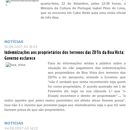
quarta-feira, 12 de Setembro, pelas 12:30 horas, a
Ministra da Cultura de Portugal, Isabel Pires de Lima,
que se encontra em Cabo Verde para uma visita oficial
de três dias.
NOTÍCIAS
10.09.2007 ÀS 16:03
Indemnizações aos proprietários dos terrenos das ZDTIs da Boa Vista:
Governo esclarece
Face às informações vindas a público sobre a
situação do não pagamento das indemnizações
aos proprietários de Boa Vista dos terrenos das
ZDTIs e do aeroporto, entende o Governo que
"não é verdade que tenha reconhecido seja quem
for como proprietário. O acordo assinado em 1 de
Fevereiro diz logo na sua cláusula 1.ª que "
o
Estado reconhece o direito de propriedade" ... "a
todos aqueles que pelos meios permitidos em direito disso fizerem prova
".
Isso não é o mesmo que prometer pagar aos reivindicantes seja o que for sem
fazerem prova de que são proprietários.
NOTÍCIAS
04.09.2007 ÀS 14:22