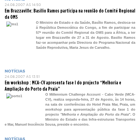
24.08.2007 ÀS 14:50
Em Brazzaville: Basilio Ramos participa na reunião do Comité Regional
da OMS
O Ministro de Estado e da Saúde, Basílio Ramos, desloca-se
á República Democrática do Congo, a fim de participar na
57ª reunião do Comité Regional da OMS para a África, a ter
lugar em Brazzaville de 27 a 31 de Agosto. Basilio Ramos
faz-se acompanhar pela Directora do Programa Nacional da
Saúde Reprodutiva, Maria Jesus de Carvalho.
NOTÍCIAS
24.08.2007 ÀS 13:51
Em workshop : MCA-CV apresenta fase I do projecto “Melhoria e
Ampliação do Porto da Praia”
O Millennium Challenge Account - Cabo Verde (MCA-
CV), realiza segunda-feira, 27 de Agosto, às 14 horas,
na sala de conferências do Hotel Praia Mar, Praia, um
workshop
para apresentação pública da fase 1 do
projecto
"Melhoria e Ampliação do Porto da Praia
". O
Ministro do Estado e das Infra-estruturas Transportes
e Mar, Manuel Inocêncio Sousa, preside o encontro.
NOTÍCIAS