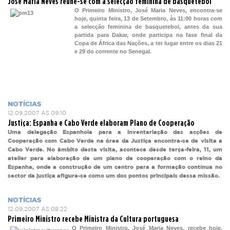
José Maria Neves reúne-se com a selecção feminina de basquetebol
O Primeiro Ministro, José Maria Neves, encontra-se
hoje, quinta feira, 13 de Setembro, às 11:00 horas com
a selecção feminina de basquetebol, antes da sua
partida para Dakar, onde participa na fase final da
Copa de África das Nações, a ter lugar entre os dias 21
e 29 do corrente no Senegal.
NOTÍCIAS
12.09.2007 ÀS 09:10
Justiça: Espanha e Cabo Verde elaboram Plano de Cooperação
Uma delegação Espanhola para a inventariação das acções de
Cooperação com Cabo Verde na área da Justiça encontra-se de visita a
Cabo Verde. No âmbito desta visita, acontece desde terça-feira, 11, um
atelier para elaboração de um plano de cooperação com o reino da
Espanha, onde a construção de um centro para a formação contínua no
sector da justiça afigura-se como um dos pontos principais dessa missão.
NOTÍCIAS
12.09.2007 ÀS 08:22
Primeiro Ministro recebe Ministra da Cultura portuguesa
O Primeiro Ministro, José Maria Neves, recebe hoje,