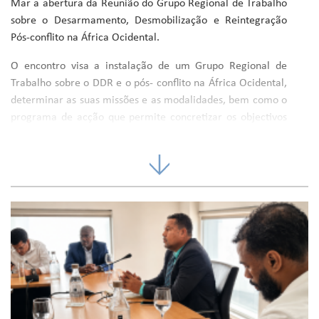
Mar a abertura da Reunião do Grupo Regional de Trabalho
sobre o Desarmamento, Desmobilização e Reintegração
Pós-conflito na África Ocidental.
O encontro visa a instalação de um Grupo Regional de
Trabalho sobre o DDR e o pós- conflito na África Ocidental,
determinar as suas missões e as modalidades, bem como o
programa de acção que permite concretizar os objectivos
fixados.
O primeiro dia será consagrado à elaboração do Plano de
Acção do Grupo e à identificação dos desafios para o
aperfeiçoamento do DDR e da reconstrução pós-conflito a
nível económico, social e político nos vários países
abrangidos da região. No segundo dia de trabalhos, os
participantes definirão as estratégias, os programas e as
acções dos Estados e parceiros de desenvolvimento.
Participam do encontro vários países da África Ocidental,
para além de Cabo Verde, Senegal, Serra Leoa, Guiné