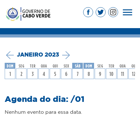
JANEIRO 2023
DOM
SEG
TER
QUA
QUI
SEX
SÁB
DOM
SEG
TER
QUA
QUI
1
2
3
4
5
6
7
8
9
10
11
12
Agenda do dia: /01
Nenhum evento para essa data.