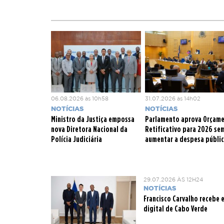
projeto contribuirá p
nacional
.
A Central de Armaze
Potência, 180 MWh de
milhões de Euros fina
com o apoio de coope
06.08.2026 às 10h58
31.07.2026 às 14h02
NOTÍCIAS
NOTÍCIAS
Ministro da Justiça empossa
Parlamento aprova Orçam
nova Diretora Nacional da
Retificativo para 2026 se
Polícia Judiciária
aumentar a despesa públi
29.07.2026 ÀS 12H24
NOTÍCIAS
Francisco Carvalho recebe
digital de Cabo Verde