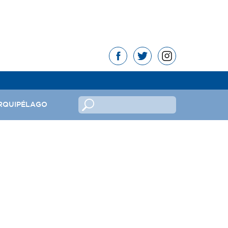
RQUIPÉLAGO
no
ndeira
mas da República