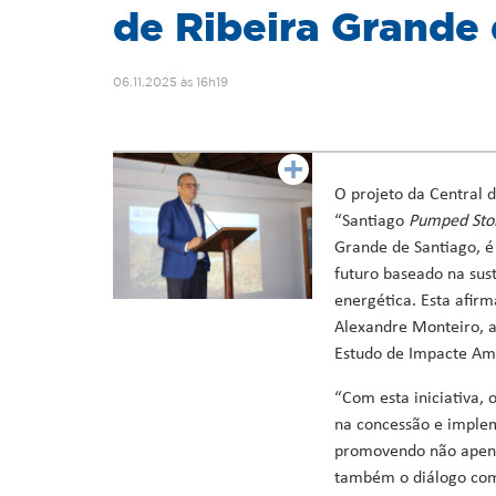
Ministro da Saúde
de Ribeira Grande
Ministro da Educação, Formação Profissional, Ensino Superi
Ministra da Agricultura, Desenvolvimento Rural e Pescas
06.11.2025 às 16h19
Ministro da Cultura, Industrias Criativas, Juventude e De
Ministro da Reforma do Estado, Poder Local e Descentraliz
Ministro do Ambiente, Ação Climática e Energia
Ministro da Coordenação de Projetos Especiais e Acesso a 
O projeto da Central
“Santiago
Pumped Sto
Grande de Santiago, é
futuro baseado na sus
energética. Esta afirm
Alexandre Monteiro, a
Estudo de Impacte Amb
“Com esta iniciativa,
na concessão e implem
promovendo não apena
também o diálogo com 