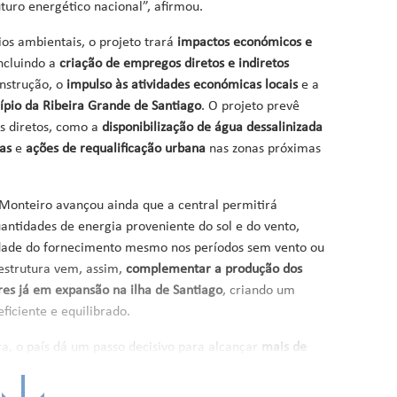
turo energético nacional”, afirmou.
ios ambientais, o projeto trará
impactos económicos e
incluindo a
criação de empregos diretos e indiretos
onstrução, o
impulso às atividades económicas locais
e a
pio da Ribeira Grande de Santiago
. O projeto prevê
is diretos, como a
disponibilização de água dessalinizada
has
e
ações de requalificação urbana
nas zonas próximas
Monteiro avançou ainda que a central permitirá
ntidades de energia proveniente do sol e do vento,
idade do fornecimento mesmo nos períodos sem vento ou
aestrutura vem, assim,
complementar a produção dos
res já em
expansão na ilha de Santiago
, criando um
eficiente e equilibrado.
ra, o país dá um passo decisivo para alcançar
mais de
energias renováveis até 2030
, meta definida no Plano
rico. Além de aumentar a capacidade de produção, o