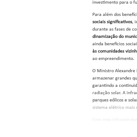
investimento para o fu
Para além dos benefíc
sociais significativos
, 
durante as fases de c
dinamização do municí
ainda benefícios socia
às comunidades
vizin
ao empreendimento.
O Ministro Alexandre 
armazenar grandes qua
garantindo a continu
radiação solar. A infr
parques eólicos e sola
sistema elétrico mais 
Com esta infraestrutu
50% de penetração de 
Diretor do Setor Elét