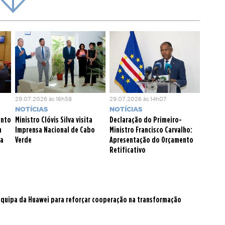
ara a
resiliência e estabilidade do sistema elétrico
nagem de Energia por bombagem hídrica terá 20MW de
 capacidade de armazenamento, um investimento de 79
nciado no âmbito da iniciativa de Global Gateway e conta
ração luxemburguesa no desenvolvimento dos estudos.
29.07.2026 às 16h58
29.07.2026 às 14h07
NOTÍCIAS
NOTÍCIAS
ento
Ministro Clóvis Silva visita
Declaração do Primeiro-
m
Imprensa Nacional de Cabo
Ministro Francisco Carvalho:
ca
Verde
Apresentação do Orçamento
Retificativo
 equipa da Huawei para reforçar cooperação na transformação