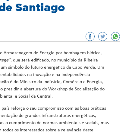
 de Santiago
or, Ciência e Inovação
sporto
ação
Fundos
 de Armazenagem de Energia por bombagem hídrica,
rage”
, que será edificado, no município da Ribeira
 um símbolo do futuro energético de Cabo Verde. Um
tentabilidade, na inovação e na independência
ação é do Ministro da Indústria, Comércio e Energia,
o presidir a abertura do Workshop de Socialização do
iental e Social da Central.
 o país reforça o seu compromisso com as boas práticas
entação de grandes infraestruturas energéticas,
s o cumprimento de normas ambientais e sociais, mas
todos os interessados sobre a relevância deste