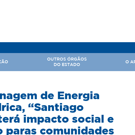
OUTROS ÓRGÃOS
ÇÃO
O A
DO ESTADO
, Assuntos Parlamentares e Comunicação Social
enagem de Energia
Hi
 Nacional
Ba
ica, “Santiago
Território
Ar
erá impacto social e
rabalho
o paras comunidades
tal