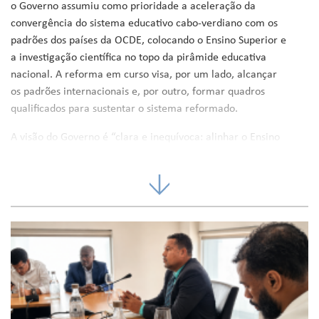
o Governo assumiu como prioridade a aceleração da
convergência do sistema educativo cabo-verdiano com os
padrões dos países da OCDE, colocando o Ensino Superior e
a investigação científica no topo da pirâmide educativa
nacional. A reforma em curso visa, por um lado, alcançar
os padrões internacionais e, por outro, formar quadros
qualificados para sustentar o sistema reformado.
A visão do Governo é “clara e inequívoca: alinhar o Ensino
Superior nacional com as melhores práticas
internacionais”, através de uma regulação eficaz, garantia
da qualidade e internacionalização.
O Ministro da Educação apresentou um balanço das
medidas implementadas, sublinhando os resultados
alcançados no domínio da ação social universitária e do
financiamento, nomeadamente Bolsas de Estudo, Apoio a
Dívidas, Infraestruturas e Indicadores (a taxa de ingresso
no Ensino Superior aumentou 23%, igualando a da África