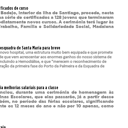
ficados de curso
adejo, interior da ilha de Santiago, procede, nesta
a série de certificados a 128 jovens que terminaram
ediatamente novos cursos. A cerimónia terá lugar às
Trabalho, Família e Solidariedade Social, Madalena
a esquadra de Santa Maria para breve
eu novo hospital, uma estrutura muito bem equipada e que promete
 de que vem acrescentar aos enormes ganhos do nosso sistema de
 incluindo a Hemodiálise, e que "merecem o reconhecimento de
ração da primeira fase do Porto da Palmeira e da Esquadra de
a melhorias salariais para a classe
anunciou, durante uma cerimónia de homenagem às
as Escolares, que elas passarão, já a partir desse
mbém, no período das férias escolares, significando
rante os 12 meses do ano e não por 10 apenas, como
raia