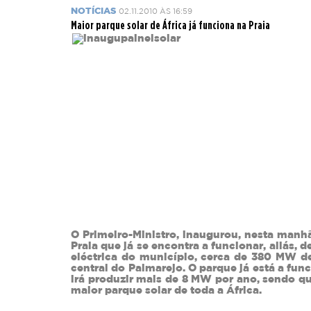
NOTÍCIAS
02.11.2010 ÀS 16:59
Maior parque solar de África já funciona na Praia
O Primeiro-Ministro, inaugurou, nesta manhã
Praia que já se encontra a funcionar, aliás, 
eléctrica do município, cerca de 380 MW d
central do Palmarejo. O parque já está a f
irá produzir mais de 8 MW por ano, sendo q
maior parque solar de toda a África.