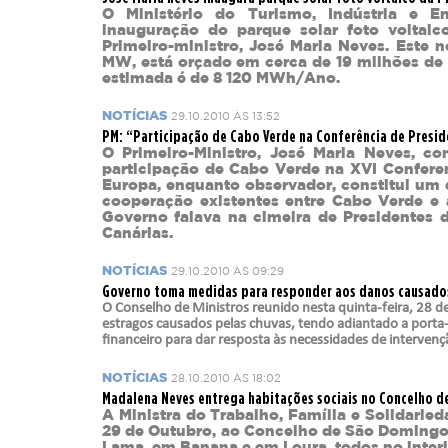
O Ministério do Turismo, Indústria e En
inauguração do parque solar foto voltaic
Primeiro-ministro, José Maria Neves. Este 
MW, está orçado em cerca de 19 milhões de 
estimada é de 8 120 MWh/Ano.
NOTÍCIAS
29.10.2010 ÀS 13:52
PM: “Participação de Cabo Verde na Conferência de Presid
O Primeiro-Ministro, José Maria Neves, co
participação de Cabo Verde na XVI Conferen
Europa, enquanto observador, constitui um 
cooperação existentes entre Cabo Verde e a
Governo falava na cimeira de Presidentes 
Canárias.
NOTÍCIAS
29.10.2010 ÀS 09:29
Governo toma medidas para responder aos danos causados
O Conselho de Ministros reunido nesta quinta-feira, 28 
estragos causados pelas chuvas, tendo adiantado a porta-
financeiro para dar resposta às necessidades de intervenç
NOTÍCIAS
28.10.2010 ÀS 18:02
Madalena Neves entrega habitações sociais no Concelho d
A Ministra do Trabalho, Família e Solidaried
29 de Outubro, ao Concelho de São Domingos
Lama, em Banana e em Loura, todos no interi