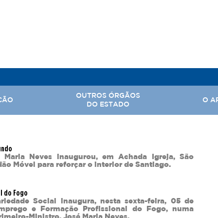
OUTROS ÓRGÃOS
ÇÃO
O A
DO ESTADO
, Assuntos Parlamentares e Comunicação Social
undo
Hi
é Maria Neves inaugurou, em Achada Igreja, São
o Móvel para reforçar o interior de Santiago.
 Nacional
Ba
Território
Ar
al do Fogo
riedade Social inaugura, nesta sexta-feira, 05 de
rabalho
mprego e Formação Profissional do Fogo, numa
tal
Primeiro-Ministro, José Maria Neves.