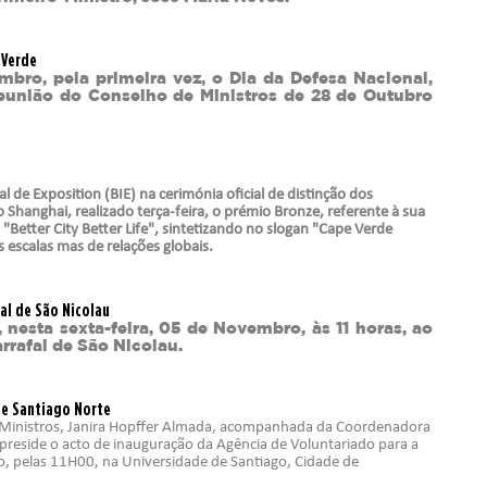
or, Ciência e Inovação
 Verde
ro, pela primeira vez, o Dia da Defesa Nacional,
sporto
reunião do Conselho de Ministros de 28 de Outubro
ação
Fundos
 de Exposition (BIE) na cerimónia oficial de distinção dos
Shanghai, realizado terça-feira, o prémio Bronze, referente à sua
etter City Better Life", sintetizando no slogan "Cape Verde
 escalas mas de relações globais.
al de São Nicolau
, nesta sexta-feira, 05 de Novembro, às 11 horas, ao
rrafal de São Nicolau.
de Santiago Norte
e Ministros, Janira Hopffer Almada, acompanhada da Coordenadora
preside o acto de inauguração da Agência de Voluntariado para a
o, pelas 11H00, na Universidade de Santiago, Cidade de