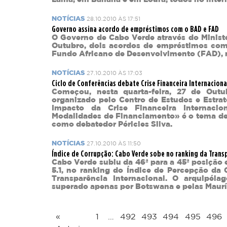
NOTÍCIAS
28.10.2010 ÀS 17:51
Governo assina acordo de empréstimos com o BAD e FAD
O Governo de Cabo Verde através do Ministér
Outubro, dois acordos de empréstimos co
Fundo Africano de Desenvolvimento (FAD), r
NOTÍCIAS
27.10.2010 ÀS 17:03
Ciclo de Conferências debate Crise Financeira Internacio
Começou, nesta quarta-feira, 27 de Outu
organizado pelo Centro de Estudos e Estrat
Impacto da Crise Financeira Internac
Modalidades de Financiamento» é o tema de
como debatedor Péricles Silva.
NOTÍCIAS
27.10.2010 ÀS 11:50
Índice de Corrupção: Cabo Verde sobe no ranking da Trans
Cabo Verde subiu da 46ª para a 45ª posiçã
5.1, no ranking do Índice de Percepção da 
Transparência Internacional. O arquipéla
superado apenas por Botswana e pelas Mauríc
«
1
…
492
493
494
495
496