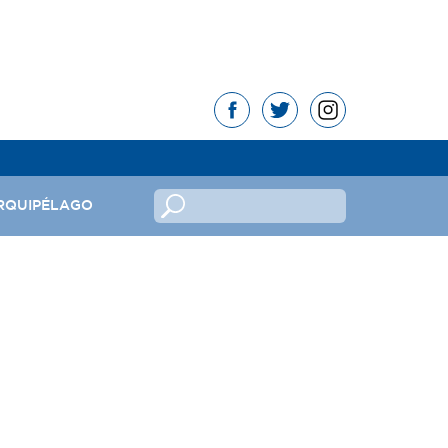
RQUIPÉLAGO
no
ndeira
mas da República