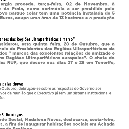
ergia procede, terça-feira, 02 de Novembro, à
o da Praia, numa cerimónia a ser presidida pelo
novo parque solar tem uma potência instalada de 5
Euros, ocupa uma área de 13 hectares e a produção
entes das Regiões Ultraperiféricas é marco”
nsiderou, esta quinta feira, 28 de Outubro, que a
cia de Presidentes das Regiões Ultraperiféricas da
dos " marcos das excelentes relações de amizade e
s Regiões Ultraperiféricas europeias". O chefe do
das RUP, que decore nos dias 27 e 28 em Tenerife,
 pelas chuvas
de Outubro, debruçou-se sobre as respostas do Governo aos
voz da reunião que o Executivo já tem um sistema institucional e
ão.
e S. Domingos
ade Social, Madalena Neves, desloca-se, sexta-feira,
, a fim de inaugurar habitações sociais em Achada
or de Santiago.