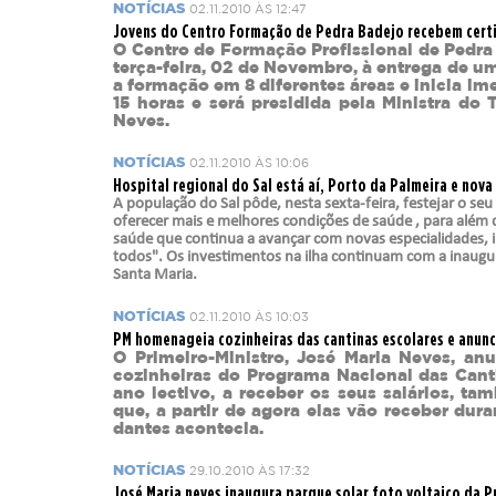
NOTÍCIAS
02.11.2010 ÀS 12:47
Jovens do Centro Formação de Pedra Badejo recebem certi
O Centro de Formação Profissional de Pedra B
terça-feira, 02 de Novembro, à entrega de um
a formação em 8 diferentes áreas e inicia im
15 horas e será presidida pela Ministra do 
Neves.
NOTÍCIAS
02.11.2010 ÀS 10:06
Hospital regional do Sal está aí, Porto da Palmeira e nov
A população do Sal pôde, nesta sexta-feira, festejar o s
oferecer mais e melhores condições de saúde , para além
saúde que continua a avançar com novas especialidades,
todos". Os investimentos na ilha continuam com a inaugu
Santa Maria.
NOTÍCIAS
02.11.2010 ÀS 10:03
PM homenageia cozinheiras das cantinas escolares e anunci
O Primeiro-Ministro, José Maria Neves, 
cozinheiras do Programa Nacional das Cantin
ano lectivo, a receber os seus salários, ta
que, a partir de agora elas vão receber du
dantes acontecia.
NOTÍCIAS
29.10.2010 ÀS 17:32
José Maria neves inaugura parque solar foto voltaico da P