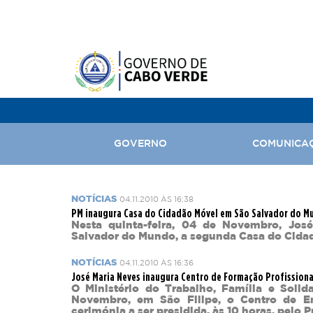
GOVERNO
COMUNICA
NOTÍCIAS
04.11.2010 ÀS 16:38
Ministro da Justiça, Presidência do Conselho de Ministros
PM inaugura Casa do Cidadão Móvel em São Salvador do M
Ministro da Administração Interna
Secretária de Estado das Finanças
Nesta quinta-feira, 04 de Novembro, Jos
Salvador do Mundo, a segunda Casa do Cidadã
Ministro dos Negócios Estrangeiros, Comunidades e Defesa
Secretário de Estado da Saúde
Ministro das Infraestruturas, Habitação e Ordenamento do 
Secretário de Estado do Turismo
NOTÍCIAS
04.11.2010 ÀS 16:36
Ministro dos Transportes e Mar
José Maria Neves inaugura Centro de Formação Profission
O Ministério do Trabalho, Família e Solida
Ministra da Família, Inclusão, Desenvolvimento Social e T
Novembro, em São Filipe, o Centro de E
Ministro da Economia, Comércio, Industria e Transição Digi
cerimónia a ser presidida, às 10 horas, pelo 