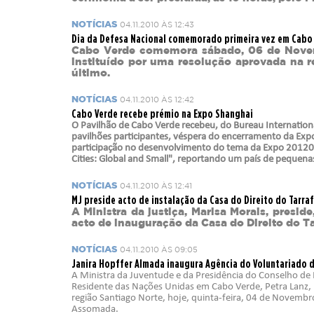
Ministro da Saúde
NOTÍCIAS
04.11.2010 ÀS 12:43
Ministro da Educação, Formação Profissional, Ensino Superi
Dia da Defesa Nacional comemorado primeira vez em Cabo
Ministra da Agricultura, Desenvolvimento Rural e Pescas
Cabo Verde comemora sábado, 06 de Novemb
Ministro da Cultura, Industrias Criativas, Juventude e De
instituído por uma resolução aprovada na 
último.
Ministro da Reforma do Estado, Poder Local e Descentraliz
Ministro do Ambiente, Ação Climática e Energia
NOTÍCIAS
04.11.2010 ÀS 12:42
Cabo Verde recebe prémio na Expo Shanghai
Ministro da Coordenação de Projetos Especiais e Acesso a 
O Pavilhão de Cabo Verde recebeu, do Bureau International
pavilhões participantes, véspera do encerramento da Expo 
participação no desenvolvimento do tema da Expo 20120 "B
Cities: Global and Small", reportando um país de pequenas
NOTÍCIAS
04.11.2010 ÀS 12:41
MJ preside acto de instalação da Casa do Direito do Tarraf
A Ministra da justiça, Marisa Morais, preside
acto de inauguração da Casa do Direito do Ta
NOTÍCIAS
04.11.2010 ÀS 09:05
Janira Hopffer Almada inaugura Agência do Voluntariado 
A Ministra da Juventude e da Presidência do Conselho d
Residente das Nações Unidas em Cabo Verde, Petra Lanz, 
região Santiago Norte, hoje, quinta-feira, 04 de Novembr
Assomada.