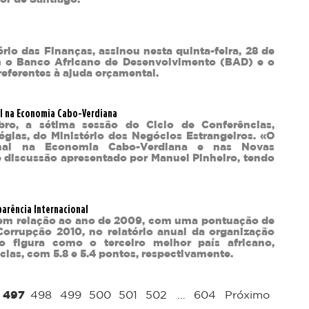
io das Finanças, assinou nesta quinta-feira, 28 de
m o Banco Africano de Desenvolvimento (BAD) e o
eferentes à ajuda orçamental.
nal na Economia Cabo-Verdiana
bro, a sétima sessão do Ciclo de Conferências,
égias, do Ministério dos Negócios Estrangeiros. «O
ional na Economia Cabo-Verdiana e nas Novas
 discussão apresentado por Manuel Pinheiro, tendo
parência Internacional
o em relação ao ano de 2009, com uma pontuação de
Corrupção 2010, no relatório anual da organização
go figura como o terceiro melhor país africano,
ias, com 5.8 e 5.4 pontos, respectivamente.
497
498
499
500
501
502
…
604
Próximo