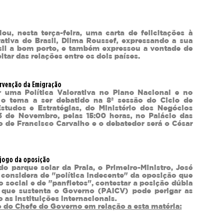
ou, nesta terça-feira, uma carta de felicitações à
ativa do Brasil, Dilma Roussef, expressando a sua
asil a bom porto, e também expressou a vontade de
itar das relações entre os dois países.
ervenção da Emigração
 uma Política Valorativa no Plano Nacional e no
o tema a ser debatido na 8ª sessão do Ciclo de
studos e Estratégias, do Ministério dos Negócios
 03 de Novembro, pelas 15:00 horas, no Palácio das
 de Francisco Carvalho e o debatedor será o César
 jogo da oposição
o parque solar da Praia, o Primeiro-Ministro, José
considera de "política indecente" da oposição que
 social e de "panfletos", contestar a posição dúbia
 que sustenta o Governo (PAICV) pode perigar as
as instituições internacionais.
o do Chefe do Governo em relação a esta matéria: