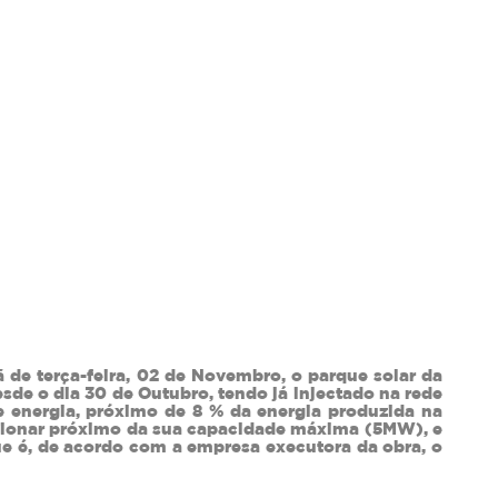
 de terça-feira, 02 de Novembro, o parque solar da
desde o dia 30 de Outubro, tendo já injectado na rede
e energia, próximo de 8 % da energia produzida na
uncionar próximo da sua capacidade máxima (5MW), e
ue é, de acordo com a empresa executora da obra, o