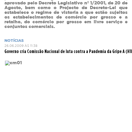
aprovado pelo Decreto Legislativo nº 1/2001, de 20 de
Agosto, bem como o Projecto de Decreto-Lei que
estabelece o regime de vistoria a que estão sujeitos
os estabelecimentos de comércio por grosso e a
retalho, do comércio por grosso em livre serviço e
conjuntos comerciais.
NOTÍCIAS
26.06.2009 ÀS 11:38
Governo cria Comissão Nacional de luta contra a Pandemia da Gripe A (H1