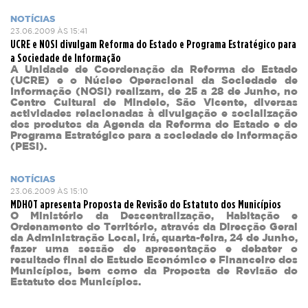
NOTÍCIAS
23.06.2009 ÀS 15:41
UCRE e NOSI divulgam Reforma do Estado e Programa Estratégico para
a Sociedade de Informação
A Unidade de Coordenação da Reforma do Estado
(UCRE) e o Núcleo Operacional da Sociedade de
Informação (NOSI) realizam, de 25 a 28 de Junho, no
Centro Cultural de Mindelo, São Vicente, diversas
actividades relacionadas à divulgação e socialização
dos produtos da Agenda da Reforma do Estado e do
Programa Estratégico para a sociedade de informação
(PESI).
NOTÍCIAS
23.06.2009 ÀS 15:10
MDHOT apresenta Proposta de Revisão do Estatuto dos Municípios
O Ministério da Descentralização, Habitação e
Ordenamento do Território, através da Direcção Geral
da Administração Local, irá, quarta-feira, 24 de Junho,
fazer uma sessão de apresentação e debater o
resultado final do Estudo Económico e Financeiro dos
Municípios, bem como da Proposta de Revisão do
Estatuto dos Municípios.