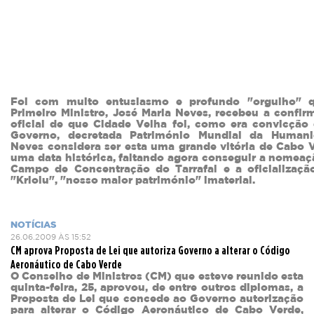
Foi com muito entusiasmo e profundo "orgulho" 
Primeiro Ministro, José Maria Neves, recebeu a confi
oficial de que Cidade Velha foi, como era convicção 
Governo, decretada Património Mundial da Humani
Neves considera ser esta uma grande vitória de Cabo 
uma data histórica, faltando agora conseguir a nomea
Campo de Concentração do Tarrafal e a oficializaç
"Kriolu", "nosso maior património" imaterial.
NOTÍCIAS
26.06.2009 ÀS 15:52
CM aprova Proposta de Lei que autoriza Governo a alterar o Código
Aeronáutico de Cabo Verde
O Conselho de Ministros (CM) que esteve reunido esta
quinta-feira, 25, aprovou, de entre outros diplomas, a
Proposta de Lei que concede ao Governo autorização
para alterar o Código Aeronáutico de Cabo Verde,