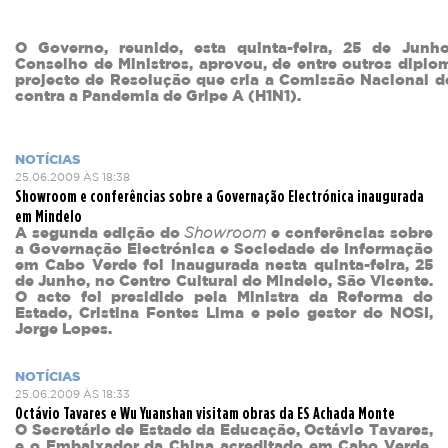
O Governo, reunido, esta quinta-feira, 25 de Junh
Conselho de Ministros, aprovou, de entre outros diplo
projecto de Resolução que cria a Comissão Nacional d
contra a Pandemia de Gripe A (H1N1).
NOTÍCIAS
25.06.2009 ÀS 18:38
Showroom e conferências sobre a Governação Electrónica inaugurada
em Mindelo
A segunda edição do
Showroom
e conferências sobre
a Governação Electrónica e Sociedade de Informação
em Cabo Verde foi inaugurada nesta quinta-feira, 25
de Junho, no Centro Cultural do Mindelo, São Vicente.
O acto foi presidido pela Ministra da Reforma do
Estado, Cristina Fontes Lima e pelo gestor do NOSI,
Jorge Lopes.
NOTÍCIAS
25.06.2009 ÀS 18:33
Octávio Tavares e Wu Yuanshan visitam obras da ES Achada Monte
O Secretário de Estado da Educação, Octávio Tavares,
e o Embaixador da China acreditado em Cabo Verde,