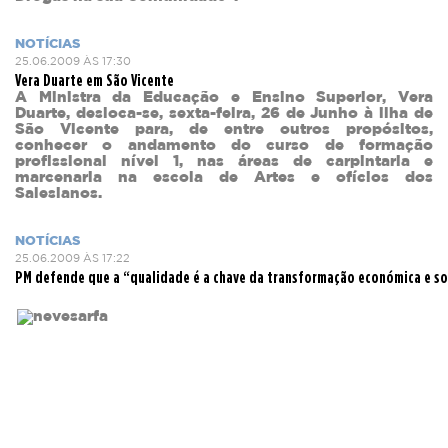
NOTÍCIAS
25.06.2009 ÀS 17:30
Vera Duarte em São Vicente
A Ministra da Educação e Ensino Superior, Vera
Duarte, desloca-se, sexta-feira, 26 de Junho à ilha de
São Vicente para, de entre outros propósitos,
conhecer o andamento do curso de formação
profissional nível 1, nas áreas de carpintaria e
marcenaria na escola de Artes e ofícios dos
Salesianos.
NOTÍCIAS
25.06.2009 ÀS 17:22
PM defende que a “qualidade é a chave da transformação económica e so