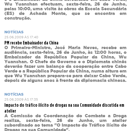
Wu Yuanshan
efectuam, sexta-feira, 26 de Junho,
pelas 10:00, uma visita às obras da Escola Secundária
(ES) de Achada Monte, que se encontra em
construção.
NOTÍCIAS
25.06.2009 ÀS 17:40
PM recebe Embaixador da China
O Primeiro-Ministro, José Maria Neves, recebe em
audiência, sexta-feira, 26 de Junho, às 12:00 horas, o
Embaixador da República Popular da China, Wu
Yuanshan. O Chefe do Governo e o Diplomata chinês
deverão fazer um balanço da cooperação entre Cabo
Verde e a República Popular da China, numa altura em
que Wu Yuanshan prepara-se para deixar Cabo Verde,
depois de alguns anos à frente da diplomacia chinesa.
NOTÍCIAS
25.06.2009 ÀS 17:35
Impacto do tráfico ilícito de drogas na sua Comunidade discutida em
atelier
A Comissão de Coordenação do Combate a Droga
realiza, sexta-feira, 26 de Junho, um atelier
subordinado ao tema "O Impacto do Tráfico Ilícito de
Drogas na sua Comunidade".