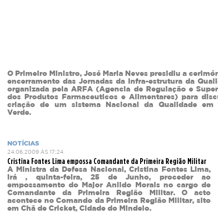
O Primeiro Ministro, José Maria Neves presidiu a cerimó
encerramento das Jornadas da Infra-estrutura da Qual
organizada pela ARFA (Agencia de Regulação e Super
dos Produtos Farmaceuticos e Alimentares) para discu
criação de um sistema Nacional da Qualidade em
Verde.
NOTÍCIAS
24.06.2009 ÀS 17:24
Cristina Fontes Lima empossa Comandante da Primeira Região Militar
A Ministra da Defesa Nacional, Cristina Fontes Lima,
irá , quinta-feira, 25 de Junho, proceder ao
empossamento do Major Anildo Morais no cargo de
Comandante da Primeira Região Militar. O acto
acontece no Comando da Primeira Região Militar, sito
em Chã de Cricket, Cidade do Mindelo.