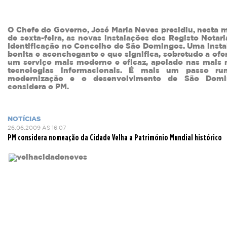
O Chefe do Governo, José Maria Neves presidiu, nesta
de sexta-feira, as novas instalações dos Registo Notar
Identificação no Concelho de São Domingos. Uma insta
bonita e aconchegante e que significa, sobretudo a ofe
um serviço mais moderno e eficaz, apoiado nas mais 
tecnologias informacionais. É mais um passo r
modernização e o desenvolvimento de São Domi
considera o PM.
NOTÍCIAS
26.06.2009 ÀS 16:07
PM considera nomeação da Cidade Velha a Património Mundial histórico