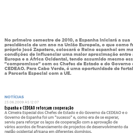
No primeiro semestre de 2010, a Espanha iniciará a sua
presidência de um ano na União Europeia, o que como fr
próprio josé Zapatero, colocará o Reino espanhol em ma
condições de influenciar uma maior aproximação entre 
Europa e a África Ocidental, tendo assumido mesmo es
"compromisso" com os Chefes de Estado e do Governo 
CEDEAO. Para Cabo Verde, é uma oportunidade de forta
a Parceria Especial com a UE.
NOTÍCIAS
23.06.2009 ÀS 12:07
Espanha e CEDEAO reforçam cooperação
A Cimeira Especial dos Chefes de Estado e do Governo da CEDEAO e o
Governo de Espanha foi um "sucesso" e, como era de se esperar,
serviu para reforçar os laços de cooperação com a aprovação de
vários acordos de financiamento de projectos de desenvolvimento da
região ocidental africana em diferentes domínios.