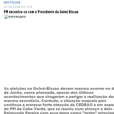
NOTÍCIAS
23.06.2009 ÀS 12:16
PM encontra-se com o Presidente da Guiné Bissau
As eleições na Guiné-Bissau devem mesmo ocorrer no d
de Junho, como planeado, apesar dos últimos
acontecimentos que chegaram a perigar a realização de
mesmo escrutínio. Contudo, a situação naquele país
continua a merecer forte atenção da CEDEAO e em espe
do PM de Cabo Verde, que se reuniu num almoço a dois
Raimundo Pereira com esse tema como "prato" principa