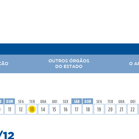
OUTROS ÓRGÃOS
ÇÃO
O A
DO ESTADO
, Assuntos Parlamentares e Comunicação Social
Hi
B
DOM
SEG
TER
QUA
QUI
SEX
SÁB
DOM
SEG
TER
QUA
QUI
 Nacional
Ba
0
11
12
13
14
15
16
17
18
19
20
21
22
Território
Ar
rabalho
/12
tal