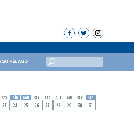
RQUIPÉLAGO
no
SEX
SÁB
DOM
SEG
TER
QUA
QUI
SEX
SÁB
ndeira
23
24
25
26
27
28
29
30
31
mas da República