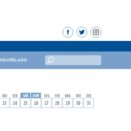
RQUIPÉLAGO
no
QUI
SEX
SÁB
DOM
SEG
TER
QUA
QUI
SEX
ndeira
23
24
25
26
27
28
29
30
31
mas da República