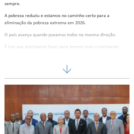
sempre.
A pobreza reduziu e estamos no caminho certo para a
eliminação da pobreza extrema em 2026.
O país avança quando puxamos todos na mesma direção.
É isso que precisamos fazer para termos mais crescimento
económico, reduzir ainda mais o desemprego e a pobreza.
É isso que precisamos fazer para protegermos a nossa
democracia, estabilidade e boa governação.
Estou confiante que 2026 será um bom ano para todos.
Avançaremos em 2026 para a fixação do Salário Mínimo
Nacional em 25.000$00, a aplicar em 2027.
O valor da pensão social dos idosos passará para 7.000$00,
a partir de 1 de janeiro de 2026.