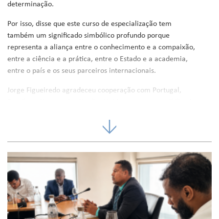
determinação.
Por isso, disse que este curso de especialização tem
também um significado simbólico profundo porque
representa a aliança entre o conhecimento e a compaixão,
entre a ciência e a prática, entre o Estado e a academia,
entre o país e os seus parceiros internacionais.
Jorge Figueiredo agradeceu cooperação com Portugal,
Brasil e o Sistema das Nações Unidas que tem possibilitado
a abertura deste curso, juntamente com a Universidade de
Cabo Verde, que soube articular visão, rigor e inovação.
Para o Reitor da UNI-CV, Arlindo Barreto, é com muito
orgulho que a universidade olha para os 17 anos do curso
de enfermagem da UNI-CV e este curso é mais um passo
na consolidação do processo formativo de excelência que
se está a implementar na instituição.
Esta formação contou com a parceria do Escritório