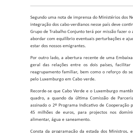
Ministro da Saúde
Ministro da Educação, Formação Profissional, Ensino Superi
Segundo uma nota de imprensa do Ministérios dos N
Ministra da Agricultura, Desenvolvimento Rural e Pescas
integração dos cabo-verdianos nesse país deve conti
Ministro da Cultura, Industrias Criativas, Juventude e De
Grupo de Trabalho Conjunto terá por missão fazer 
Ministro da Reforma do Estado, Poder Local e Descentraliz
abordar com equilíbrio eventuais perturbações e aju
Ministro do Ambiente, Ação Climática e Energia
estar dos nossos emigrantes.
Ministro da Coordenação de Projetos Especiais e Acesso a 
Por outro lado, a abertura recente de uma Embaix
geral das relações entre os dois países, facilit
reagrupamento familiar, bem como o reforço do se
pelo Luxemburgo em Cabo verde.
Recorde-se que Cabo Verde e o Luxemburgo mantêm
quadro, a quando da última Comissão de Parceri
assinado o 2º Programa Indicativo de Cooperação 
45 milhões de euros, para projectos nos domínio
alimentar, água e saneamento.
Consta da programação da estada dos Ministros, e