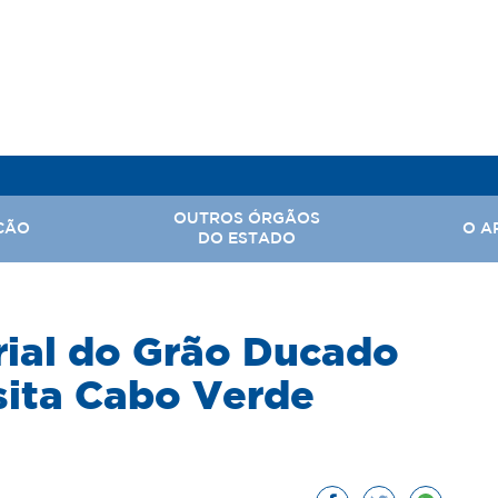
OUTROS ÓRGÃOS
ÇÃO
O A
DO ESTADO
, Assuntos Parlamentares e Comunicação Social
rial do Grão Ducado
Hi
 Nacional
Ba
ita Cabo Verde
Território
Ar
rabalho
tal