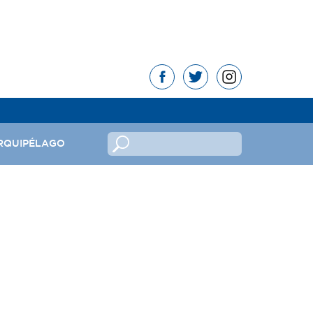
RQUIPÉLAGO
no
ndeira
mas da República