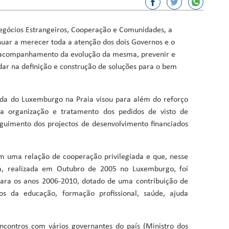
or, Ciência e Inovação
egócios Estrangeiros, Cooperação e Comunidades, a
nuar a merecer toda a atenção dos dois Governos e o
sporto
o acompanhamento da evolução da mesma, prevenir e
ação
dar na definição e construção de soluções para o bem
Fundos
ada do Luxemburgo na Praia visou para além do reforço
ar a organização e tratamento dos pedidos de visto de
guimento dos projectos de desenvolvimento financiados
 uma relação de cooperação privilegiada e que, nesse
a, realizada em Outubro de 2005 no Luxemburgo, foi
para os anos 2006-2010, dotado de uma contribuição de
s da educação, formação profissional, saúde, ajuda
ncontros com vários governantes do país (Ministro dos