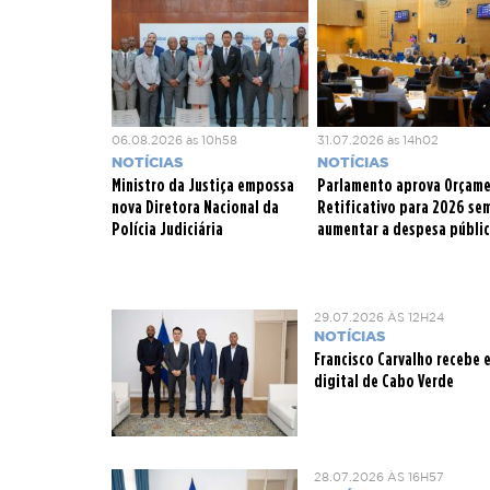
06.08.2026 às 10h58
31.07.2026 às 14h02
NOTÍCIAS
NOTÍCIAS
Ministro da Justiça empossa
Parlamento aprova Orçam
nova Diretora Nacional da
Retificativo para 2026 se
Polícia Judiciária
aumentar a despesa públi
29.07.2026 ÀS 12H24
NOTÍCIAS
Francisco Carvalho recebe
digital de Cabo Verde
28.07.2026 ÀS 16H57