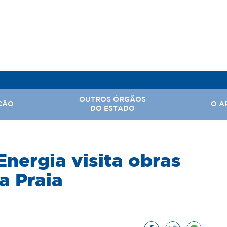
OUTROS ÓRGÃOS
ÇÃO
O A
DO ESTADO
, Assuntos Parlamentares e Comunicação Social
Energia visita obras
Hi
 Nacional
Ba
a Praia
Território
Ar
rabalho
tal