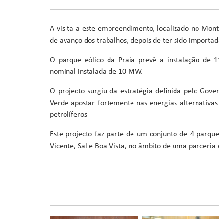
Ministro da Saúde
Ministro da Educação, Formação Profissional, Ensino Superi
A visita a este empreendimento, localizado no Monte
Ministra da Agricultura, Desenvolvimento Rural e Pescas
de avanço dos trabalhos, depois de ter sido importad
Ministro da Cultura, Industrias Criativas, Juventude e De
Ministro da Reforma do Estado, Poder Local e Descentraliz
O parque eólico da Praia prevê a instalação de 
Ministro do Ambiente, Ação Climática e Energia
nominal instalada de 10 MW.
Ministro da Coordenação de Projetos Especiais e Acesso a 
O projecto surgiu da estratégia definida pelo Gov
Verde apostar fortemente nas energias alternativa
petrolíferos.
Este projecto faz parte de um conjunto de 4 parques
Vicente, Sal e Boa Vista, no âmbito de uma parceria 