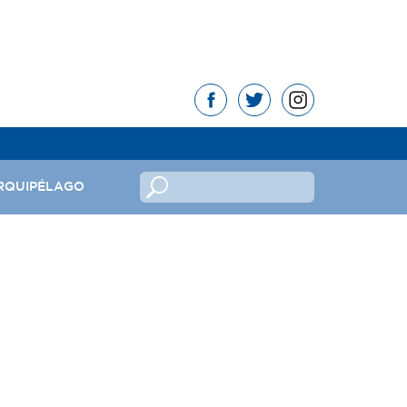
RQUIPÉLAGO
no
ndeira
mas da República