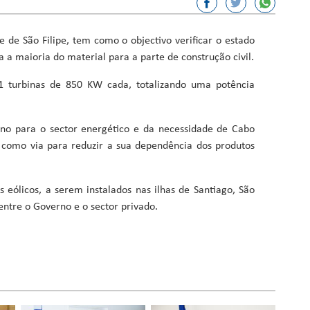
or, Ciência e Inovação
 de São Filipe, tem como o objectivo verificar o estado
a a maioria do material para a parte de construção civil.
sporto
ação
11 turbinas de 850 KW cada, totalizando uma potência
Fundos
erno para o sector energético e da necessidade de Cabo
s como via para reduzir a sua dependência dos produtos
 eólicos, a serem instalados nas ilhas de Santiago, São
entre o Governo e o sector privado.