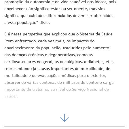
promoção da autonomia e da vida saudável dos idosos, pois
envelhecer não significa estar ou ser doente, mas sim
significa que cuidados diferenciados devem ser oferecidos
a essa população” disse.
E é nessa perspetiva que explicou que o Sistema de Saúde
“tem enfrentado, cada vez mais, os impactos do
envelhecimento da população, traduzidos pelo aumento
das doenças crónicas e degenerativas, como as
cardiovasculares no geral, as oncológicas, a diabetes, etc.,
representando já causas importantes de morbilidade, de
mortalidade e de evacuações médicas para o exterior,
absorvendo várias centenas de milhares de contos e carga
importante de trabalho, ao nível do Serviço Nacional de
Saúde”.
Segundo o dirigente, nesta área respostas importantes, de
natureza pluridisciplinar e multidimensional, têm sido
dadas, através do ministério, mas, também, de parceiros,
na perspetiva de uma inclusão social, para não deixar