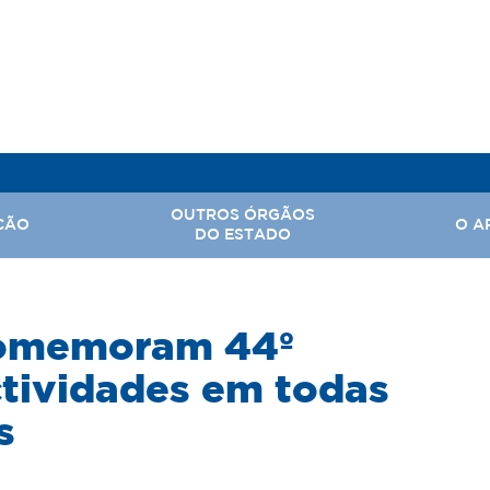
OUTROS ÓRGÃOS
ÇÃO
O A
DO ESTADO
, Assuntos Parlamentares e Comunicação Social
comemoram 44º
Hi
 Nacional
Ba
ctividades em todas
Território
Ar
s
rabalho
tal