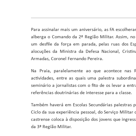
Ministro da Saúde
Ministro da Educação, Formação Profissional, Ensino Superi
Ministra da Agricultura, Desenvolvimento Rural e Pescas
Ministro da Cultura, Industrias Criativas, Juventude e De
Para assinalar mais um aniversário, as FA escolhera
Ministro da Reforma do Estado, Poder Local e Descentraliz
alberga o Comando da 2ª Região Militar. Assim, n
Ministro do Ambiente, Ação Climática e Energia
um desfile da força em parada, pelas ruas dos E
Ministro da Coordenação de Projetos Especiais e Acesso a 
alocuções da Ministra da Defesa Nacional, Crist
Armadas, Coronel Fernando Pereira.
Na Praia, paralelamente ao que acontece nas Re
actividades, entre as quais uma palestra subordin
seminário a jornalistas com o fito de os levar a en
referências doutrinárias de interesse para a classe.
Também haverá em Escolas Secundárias palestras por
Ciclo da sua experiência pessoal, do Serviço Militar 
castrense coloca à disposição dos jovens que ingres
da 3ª Região Militar.