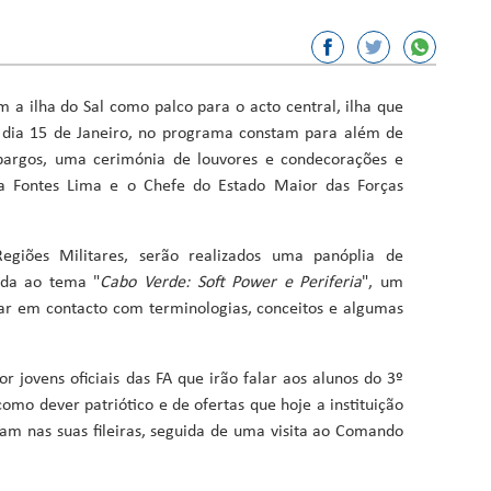
or, Ciência e Inovação
sporto
m a ilha do Sal como palco para o acto central, ilha que
ação
o dia 15 de Janeiro, no programa constam para além de
spargos, uma cerimónia de louvores e condecorações e
Fundos
ina Fontes Lima e o Chefe do Estado Maior das Forças
giões Militares, serão realizados uma panóplia de
ada ao tema "
Cabo Verde: Soft Power e Periferia
", um
trar em contacto com terminologias, conceitos e algumas
 jovens oficiais das FA que irão falar aos alunos do 3º
como dever patriótico e de ofertas que hoje a instituição
sam nas suas fileiras, seguida de uma visita ao Comando