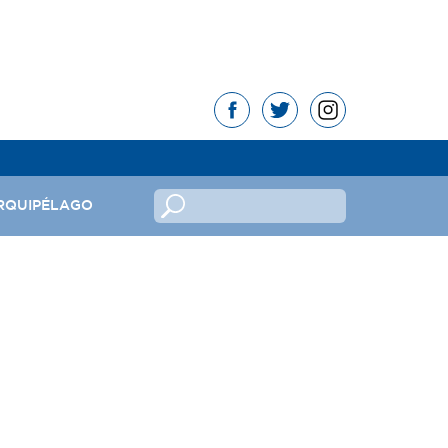
RQUIPÉLAGO
no
ndeira
mas da República