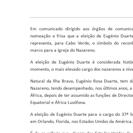
Ministro da Saúde
Ministro da Educação, Formação Profissional, Ensino Superi
Ministra da Agricultura, Desenvolvimento Rural e Pescas
Ministro da Cultura, Industrias Criativas, Juventude e De
Em comunicado dirigido aos órgãos de comunicaç
Ministro da Reforma do Estado, Poder Local e Descentraliz
nomeação e frisa que a eleição de Eugénio Duart
Ministro do Ambiente, Ação Climática e Energia
representa, para Cabo Verde, o símbolo do reconh
Ministro da Coordenação de Projetos Especiais e Acesso a 
marco para a Igreja do Nazareno.
A eleição de Eugénio Duarte é considerada histó
momento, o mais elevado cargo dos nazarenos a ní
Natural da Ilha Brava, Eugénio Rosa Duarte, tem d
Nazareno, tendo desempenhado, nos últimos anos, a 
África, depois de ter assumido as funções de Directo
Equatorial e África Lusófona.
A eleição de Eugénio Duarte para o cargo do 37º S
em Orlando, Florida, nos Estados Unidos da América.