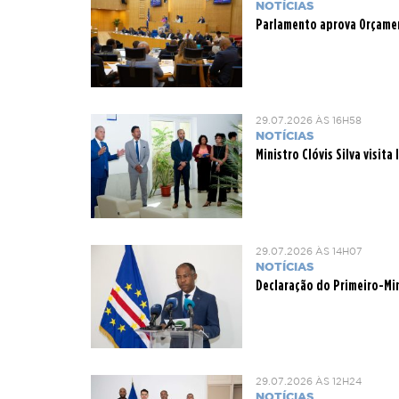
NOTÍCIAS
Parlamento aprova Orçamen
29.07.2026 ÀS 16H58
NOTÍCIAS
Ministro Clóvis Silva visit
29.07.2026 ÀS 14H07
NOTÍCIAS
Declaração do Primeiro-Min
29.07.2026 ÀS 12H24
NOTÍCIAS