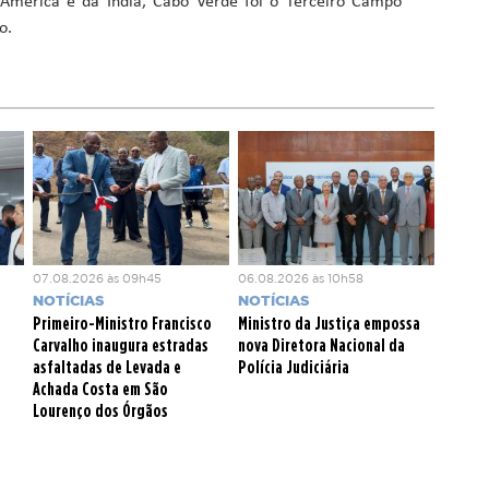
a América e da Índia, Cabo Verde foi o Terceiro Campo
o.
07.08.2026 às 09h45
06.08.2026 às 10h58
NOTÍCIAS
NOTÍCIAS
Primeiro-Ministro Francisco
Ministro da Justiça empossa
Carvalho inaugura estradas
nova Diretora Nacional da
asfaltadas de Levada e
Polícia Judiciária
Achada Costa em São
Lourenço dos Órgãos