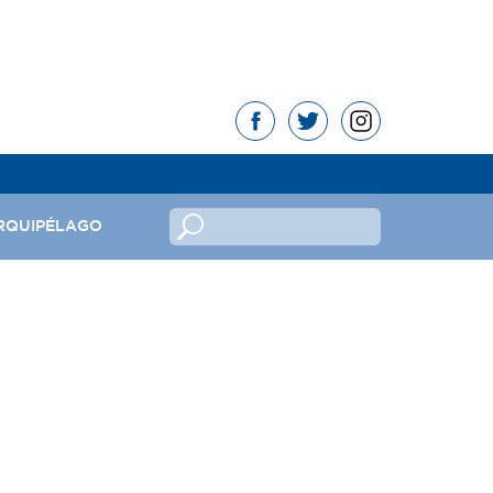
RQUIPÉLAGO
no
ndeira
mas da República