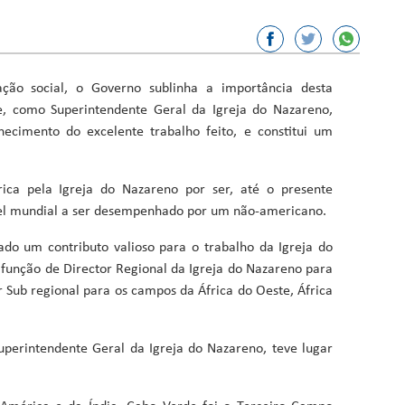
or, Ciência e Inovação
sporto
ão social, o Governo sublinha a importância desta
ação
e, como Superintendente Geral da Igreja do Nazareno,
ecimento do excelente trabalho feito, e constitui um
Fundos
rica pela Igreja do Nazareno por ser, até o presente
vel mundial a ser desempenhado por um não-americano.
ado um contributo valioso para o trabalho da Igreja do
função de Director Regional da Igreja do Nazareno para
r Sub regional para os campos da África do Oeste, África
uperintendente Geral da Igreja do Nazareno, teve lugar