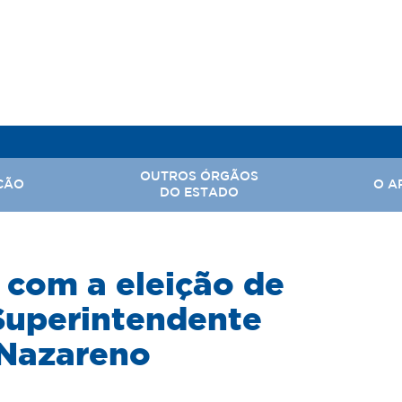
OUTROS ÓRGÃOS
ÇÃO
O A
DO ESTADO
, Assuntos Parlamentares e Comunicação Social
 com a eleição de
Hi
 Nacional
Ba
Superintendente
Território
Ar
 Nazareno
rabalho
tal