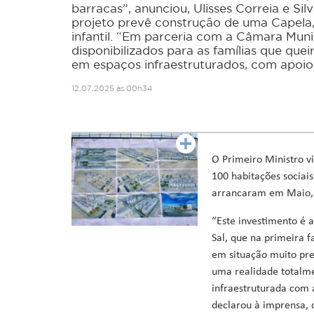
barracas”, anunciou, Ulisses Correia e Sil
Ministro da Saúde
projeto prevê construção de uma Capela, 
Ministro da Educação, Formação Profissional, Ensino Superi
infantil. “Em parceria com a Câmara Munic
Ministra da Agricultura, Desenvolvimento Rural e Pescas
disponibilizados para as famílias que que
Ministro da Cultura, Industrias Criativas, Juventude e De
em espaços infraestruturados, com apoio
Ministro da Reforma do Estado, Poder Local e Descentraliz
12.07.2025 às 00h34
Ministro do Ambiente, Ação Climática e Energia
Ministro da Coordenação de Projetos Especiais e Acesso a 
O Primeiro Ministro vi
100 habitações sociais
arrancaram em Maio, 
“Este investimento é 
Sal, que na primeira 
em situação muito pre
uma realidade totalme
infraestruturada com 
declarou à imprensa, 