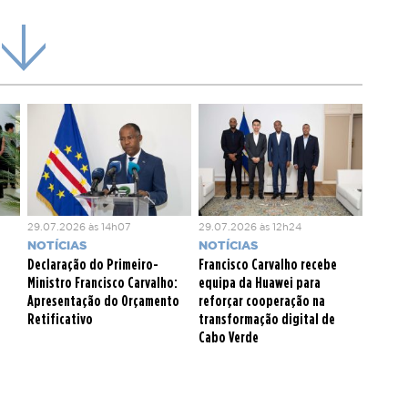
09 habitações (Santo Antão, Sal, Santiago) e projetos
ncurso, 48 habitações (na ilha de São Vicente).
nda manter os beneficiários nas zonas onde
ividades de subsistência, como pesca e agricultura,
 local e promovendo o desenvolvimento equilibrado dos
29.07.2026 às 14h07
29.07.2026 às 12h24
NOTÍCIAS
NOTÍCIAS
Declaração do Primeiro-
Francisco Carvalho recebe
o
Ministro Francisco Carvalho:
equipa da Huawei para
Apresentação do Orçamento
reforçar cooperação na
Retificativo
transformação digital de
Cabo Verde