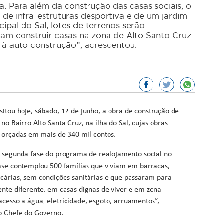
va. Para além da construção das casas sociais, o
de infra-estruturas desportiva e de um jardim
or, Ciência e Inovação
ipal do Sal, lotes de terrenos serão
iram construir casas na zona de Alto Santo Cruz
sporto
 à auto construção”, acrescentou.
ação
Fundos
sitou hoje, sábado, 12 de junho, a obra de construção de
 no Bairro Alto Santa Cruz, na ilha do Sal, cujas obras
orçadas em mais de 340 mil contos.
a segunda fase do programa de realojamento social no
fase contemplou 500 famílias que viviam em barracas,
cárias, sem condições sanitárias e que passaram para
nte diferente, em casas dignas de viver e em zona
acesso a água, eletricidade, esgoto, arruamentos”,
o Chefe do Governo.