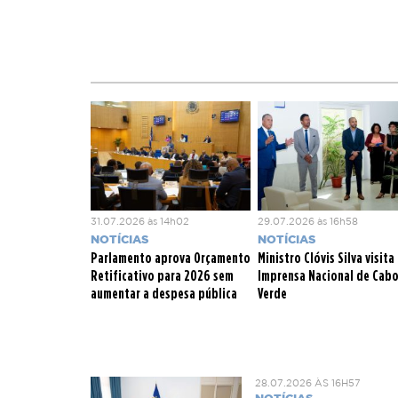
Em fase de concurso, 1
para lançamento de co
O programa procura ai
desenvolvem as suas at
respeitando a cultura
concelhos.
31.07.2026 às 14h02
29.07.2026 às 16h58
NOTÍCIAS
NOTÍCIAS
Parlamento aprova Orçamento
Ministro Clóvis Silva visita
Retificativo para 2026 sem
Imprensa Nacional de Cab
aumentar a despesa pública
Verde
28.07.2026 ÀS 16H57