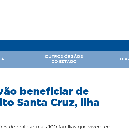
OUTROS ÓRGÃOS
ÇÃO
O A
DO ESTADO
, Assuntos Parlamentares e Comunicação Social
vão beneficiar de
Hi
 Nacional
Ba
to Santa Cruz, ilha
Território
Ar
rabalho
tal
s de realojar mais 100 famílias que vivem em