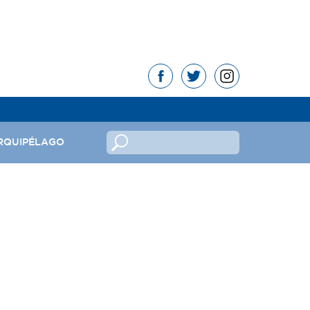
RQUIPÉLAGO
no
ndeira
mas da República