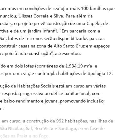
aremos em condições de realojar mais 100 famílias que
unciou, Ulisses Correia e Silva. Para além da
sociais, o projeto prevê construção de uma Capela, de
rtiva e de um jardim infantil. “Em parceria com a
l, lotes de terrenos serão disponibilizados para as
construir casas na zona de Alto Santo Cruz em espaços
m apoio à auto construção”, acrescentou.
dido em dois lotes (com áreas de 1.934,19 m²a e
os por uma via, e contempla habitações de tipologia T2.
ção de Habitações Sociais está em curso em várias
ar resposta progressiva ao défice habitacional, com
e baixo rendimento e jovens, promovendo inclusão,
e.
em curso, a construção de 992 habitações, nas ilhas de
 São Nicolau, Sal, Boa Vista e Santiago, e em fase de
ções na Praia e no Fogo.