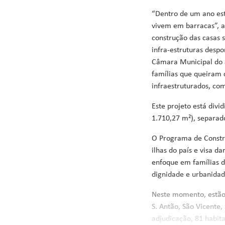
“Dentro de um ano est
vivem em barracas”, an
construção das casas 
infra-estruturas despo
Câmara Municipal do Sa
famílias que queiram 
infraestruturados, co
Este projeto está divi
1.710,27 m²), separad
O Programa de Constru
ilhas do país e visa d
enfoque em famílias d
dignidade e urbanidad
Neste momento, estão 
S. Antão, São Vicente,
adjudicação, 81 habita