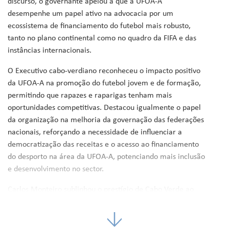
discurso, o governante apelou a que a UFOA-A
desempenhe um papel ativo na advocacia por um
ecossistema de financiamento do futebol mais robusto,
tanto no plano continental como no quadro da FIFA e das
instâncias internacionais.
O Executivo cabo-verdiano reconheceu o impacto positivo
da UFOA-A na promoção do futebol jovem e de formação,
permitindo que rapazes e raparigas tenham mais
oportunidades competitivas. Destacou igualmente o papel
da organização na melhoria da governação das federações
nacionais, reforçando a necessidade de influenciar a
democratização das receitas e o acesso ao financiamento
do desporto na área da UFOA-A, potenciando mais inclusão
e desenvolvimento no sector.
Carlos Monteiro sublinhou o prestígio de Cabo Verde ao
acolher este encontro de grande relevância, sublinhando
que a escolha do arquipélago reflete o reconhecimento da
Federação Cabo-verdiana de Futebol entre os seus pares,