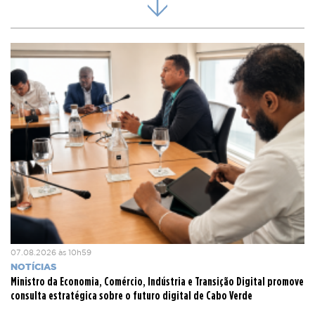
Grande, onde foram discutidos projetos importantes para o
setor agrícola e ambiental naquele município, com
destaque para ações de mobilização de água, agricultura e
valorização dos recursos naturais.
A visita do Ministro à ilha de Santo Antão prossegue nos
próximos dias com mais deslocações a projetos do
Ministério da Agricultura e Ambiente e novos encontros
com produtores locais, com o objetivo de auscultar
preocupações no terreno e reforçar a articulação com os
parceiros locais.
07.08.2026 às 10h59
NOTÍCIAS
Ministro da Economia, Comércio, Indústria e Transição Digital promove
consulta estratégica sobre o futuro digital de Cabo Verde