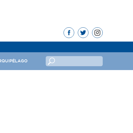
RQUIPÉLAGO
no
ndeira
mas da República