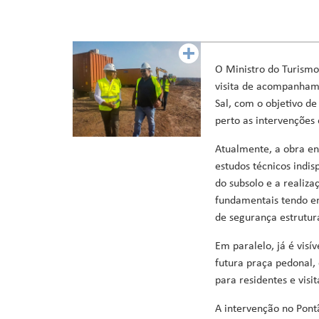
Ministro da Saúde
Ministro da Educação, Formação Profissional, Ensino Superi
Ministra da Agricultura, Desenvolvimento Rural e Pescas
Ministro da Cultura, Industrias Criativas, Juventude e De
O Ministro do Turismo
Ministro da Reforma do Estado, Poder Local e Descentraliz
visita de acompanhame
Ministro do Ambiente, Ação Climática e Energia
Sal, com o objetivo d
Ministro da Coordenação de Projetos Especiais e Acesso a 
perto as intervenções
Atualmente, a obra en
estudos técnicos indi
do subsolo e a realiza
fundamentais tendo em
de segurança estrutura
Em paralelo, já é visí
futura praça pedonal,
para residentes e visit
A intervenção no Pont