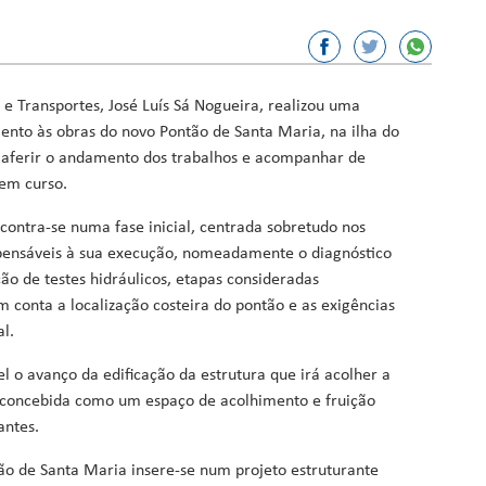
or, Ciência e Inovação
sporto
 e Transportes, José Luís Sá Nogueira, realizou uma
ação
nto às obras do novo Pontão de Santa Maria, na ilha do
e aferir o andamento dos trabalhos e acompanhar de
Fundos
 em curso.
contra-se numa fase inicial, centrada sobretudo nos
spensáveis à sua execução, nomeadamente o diagnóstico
ção de testes hidráulicos, etapas consideradas
 conta a localização costeira do pontão e as exigências
l.
vel o avanço da edificação da estrutura que irá acolher a
 concebida como um espaço de acolhimento e fruição
antes.
ão de Santa Maria insere-se num projeto estruturante