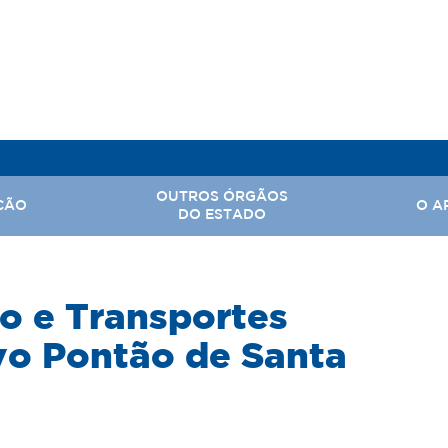
OUTROS ÓRGÃOS
ÇÃO
O A
DO ESTADO
, Assuntos Parlamentares e Comunicação Social
o e Transportes
Hi
 Nacional
Ba
ovo Pontão de Santa
Território
Ar
rabalho
tal