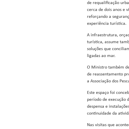
de requalificação urb
cerca de dois anos e 
reforçando a segurança
experiência turística.
A infraestrutura, orç
turística, assume tam
soluções que conciliam
ligadas ao mar.
O Ministro também de
de reassentamento pro
a Associação dos Pesc
Este espaço foi conce
período de execução da
despensa e instalações
continuidade da ativid
Nas visitas que acont