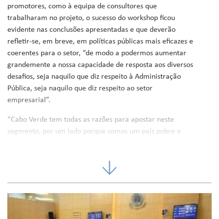
promotores, como à equipa de consultores que
trabalharam no projeto, o sucesso do workshop ficou
evidente nas conclusões apresentadas e que deverão
refletir-se, em breve, em políticas públicas mais eficazes e
coerentes para o setor, “de modo a podermos aumentar
grandemente a nossa capacidade de resposta aos diversos
desafios, seja naquilo que diz respeito à Administração
Pública, seja naquilo que diz respeito ao setor
empresarial”.
“Cabo Verde tem todas as razões para apostar neste
segmento, por um lado porque somos um país pobre e
diaspórico, sem condições materiais de replicar
fisicamente os serviços públicos por todos os lados, e por
outro, porque, não só estendemos a nossa capacidade de
atendimento aos Cabo-verdianos no país e no exterior,
como fazê-mo-lo com um nível de eficiência muito maior”,
afirmou o Ministro, para quem isso foi demonstrado de
forma “quase acelerada” no período da pandemia, em que,