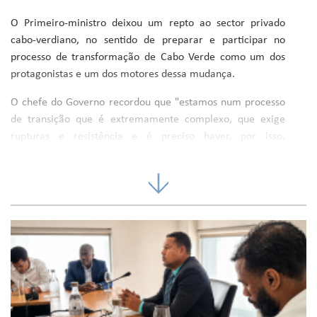
O Primeiro-ministro deixou um repto ao sector privado
cabo-verdiano, no sentido de preparar e participar no
processo de transformação de Cabo Verde como um dos
protagonistas e um dos motores dessa mudança.
O chefe do Governo recordou que "estamos num processo
de transição que é extremamente complexo, que exige
rupturas e resistência e é preciso haver, por isso,
determinação na realização das mudanças que são
necessárias, mas sobretudo na aceleração do ritmos de
investimentos no domínio das infra-estruturas para
podermos dar respostas às exigências desse processo de
transformação".
Cabo Verde neste momento, segundo
José Maria Neves, está com dois
processos importantes,
designadamente o de adesão do país