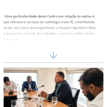
Uma particularidade desse Centro em relação às outras é
que oferecerá serviços de radiologia (raio-X), contribuindo
ainda mais para descongestionar o Hospital Agostinho Neto
e aproximar a saúde dos cidadãos, como é a política deste
Executivo.
Com os investimentos nesses Centros, mais a nova
maternidade do Hospital Agostinho Neto, novos centros de
saúde a serem construídos no Maio, Boa Vista, a
reabilitação e ampliação do Centro de Saúde de Santa
Cruz, o recém inaugurado Centro de Saúde do Tarrafal, do
Fogo e outros investimentos feitos na saúde, o PM, José
Maria Neves, acredita que o Ministério da Saúde e o seu
Governo estão a protagonizar uma verdadeira revolução
na área da saúde no País.
Um contributo que ajudará a melhorar significativamente a