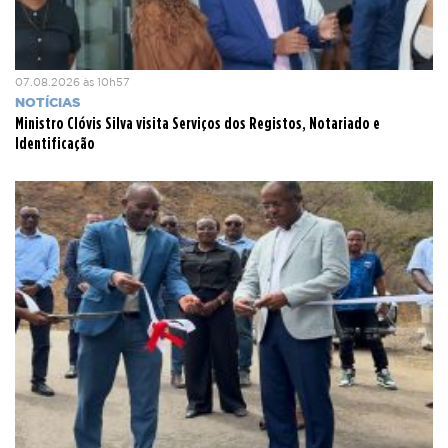
07.08.2026 às 10h57
NOTÍCIAS
Ministro Clóvis Silva visita Serviços dos Registos, Notariado e
Identificação
O novo centro começa a funcionar efectivamente, a partir
desta quinta-feira, já que na quarta-feira ainda seria para
arrumar a casa e traçar as estratégias para melhor