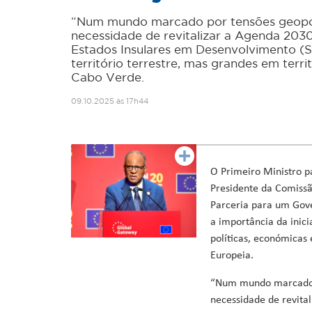
Ministro da Saúde
“Num mundo marcado por tensões geopolít
Ministro da Educação, Formação Profissional, Ensino Superi
necessidade de revitalizar a Agenda 2030
Ministra da Agricultura, Desenvolvimento Rural e Pescas
Estados Insulares em Desenvolvimento 
Ministro da Cultura, Industrias Criativas, Juventude e De
território terrestre, mas grandes em terri
Ministro da Reforma do Estado, Poder Local e Descentraliz
Cabo Verde.
Ministro do Ambiente, Ação Climática e Energia
09.10.2025 às 17h44
Ministro da Coordenação de Projetos Especiais e Acesso a 
O Primeiro Ministro p
Presidente da Comissã
Parceria para um Gove
a importância da inic
políticas, económicas
Europeia.
“Num mundo marcado po
necessidade de revital