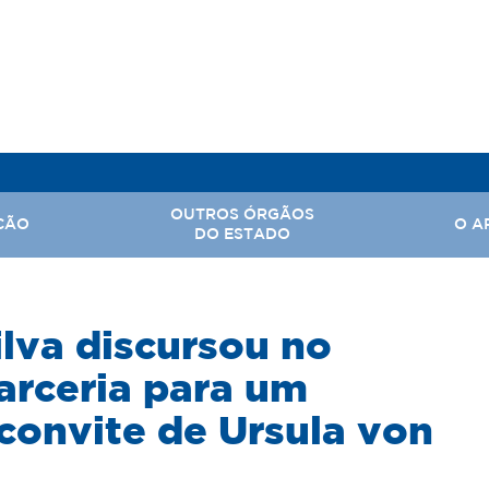
OUTROS ÓRGÃOS
ÇÃO
O A
DO ESTADO
, Assuntos Parlamentares e Comunicação Social
ilva discursou no
Hi
 Nacional
Ba
arceria para um
Território
Ar
convite de Ursula von
rabalho
tal