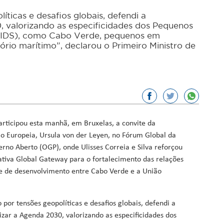
icas e desafios globais, defendi a
or, Ciência e Inovação
, valorizando as especificidades dos Pequenos
(SIDS), como Cabo Verde, pequenos em
sporto
tório marítimo”, declarou o Primeiro Ministro de
ação
Fundos
articipou esta manhã, em Bruxelas, a convite da
o Europeia, Ursula von der Leyen, no Fórum Global da
rno Aberto (OGP), onde Ulisses Correia e Silva reforçou
iativa Global Gateway para o fortalecimento das relações
 e de desenvolvimento entre Cabo Verde e a União
r tensões geopolíticas e desafios globais, defendi a
izar a Agenda 2030, valorizando as especificidades dos