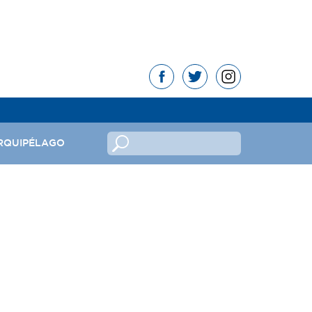
RQUIPÉLAGO
no
ndeira
mas da República