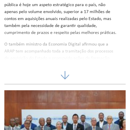
pública é hoje um aspeto estratégico para o país, não
apenas pelo volume envolvido, superior a 17 milhões de
contos em aquisições anuais realizadas pelo Estado, mas
também pela necessidade de garantir qualidade,
cumprimento de prazos e respeito pelas melhores práticas.
O também ministro da Economia Digital afirmou que a
ARAP tem acompanhado toda a tramitação dos processos
de aquisição do Estado e promovido ações de formação
dirigidas aos agentes da administração pública central e
municipal, permitindo que hoje o país esteja “a comprar e
a adquirir melhor”, embora reconheça a necessidade de
novos avanços.
“O desafio que nós lançamos hoje à ARAP é no sentido de
trabalharmos em conjunto, por forma a que tudo isso se
passe de um modo mecânico, cumprindo as regras, os
procedimentos, mas que sejamos céleres e eficazes, que
respeitemos cada vez mais e melhor as regras do mercado,