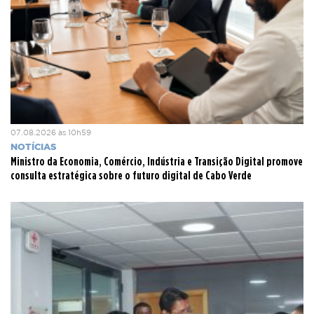
demonstrando que o investimento contínuo em talento,
empreendedorismo, capacitação digital e ligação
internacional está a produzir resultados mensuráveis e
reconhecidos.
Fonte:
StartupBlink — Global Startup Ecosystem Index
2026.
https://www.startupblink.com/
07.08.2026 às 10h59
NOTÍCIAS
Ministro da Economia, Comércio, Indústria e Transição Digital promove
consulta estratégica sobre o futuro digital de Cabo Verde