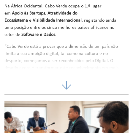
Na África Ocidental, Cabo Verde ocupa o 1.º lugar
em
Apoio às Startups
,
Atratividade do
Ecossistema
e
Visibilidade Internacional
, registando ainda
uma posição entre os cinco melhores países africanos no
setor de
Software e Dados
.
“Cabo Verde está a provar que a dimensão de um país não
limita a sua ambição digital, tal como na cultura e no
desporto, começamos a ser reconhecidos pelo Digital. O
desafio agora é transformar este reconhecimento em mais
startups que conseguem efetivamente fazer negócio, mais
investimento e mais emprego qualificado. Este Governo
deixou um bom legado e estamos esperançosos que o país
continue a avançar no Digital”, afirmou Pedro Lopes,
Secretário de Estado da Economia Digital.
Estes resultados confirmam a trajetória ascendente de
Cabo Verde como economia digital emergente e reforçam
o posicionamento do país no mapa global da inovação,