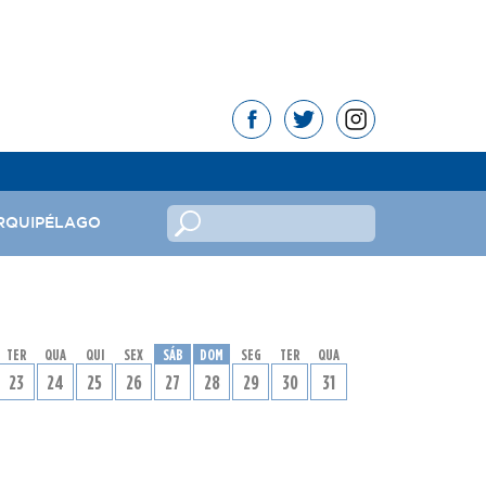
RQUIPÉLAGO
no
TER
QUA
QUI
SEX
SÁB
DOM
SEG
TER
QUA
ndeira
23
24
25
26
27
28
29
30
31
mas da República