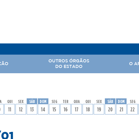
OUTROS ÓRGÃOS
ÇÃO
O A
DO ESTADO
, Assuntos Parlamentares e Comunicação Social
Hi
A
QUI
SEX
SÁB
DOM
SEG
TER
QUA
QUI
SEX
SÁB
DOM
SEG
 Nacional
Ba
0
11
12
13
14
15
16
17
18
19
20
21
22
Território
Ar
rabalho
/01
tal