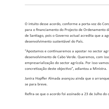
Ministro da Saúde
Ministro da Educação, Formação Profissional, Ensino Superi
Ministra da Agricultura, Desenvolvimento Rural e Pescas
Ministro da Cultura, Industrias Criativas, Juventude e De
O intuito desse acordo, conforme a porta-voz do Cons
Ministro da Reforma do Estado, Poder Local e Descentraliz
para o financiamento do Projecto de Ordenamento das
Ministro do Ambiente, Ação Climática e Energia
de Santiago, pois o Governo actual acredita que a a
Ministro da Coordenação de Projetos Especiais e Acesso a 
desenvolvimento sustentável do País.
"Apostamos e continuaremos a apostar no sector agr
desenvolvimento de Cabo Verde. Queremos, com isso
empresarialização do sector agrícola. Por isso vamos 
concretização deste objectivo", adiantou a Ministra.
Janira Hopffer Almada avançou ainda que o arranque 
se para breve.
Refira-se que o acordo foi assinado a 23 de Julho do 