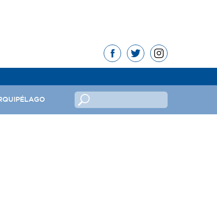
RQUIPÉLAGO
no
ndeira
mas da República