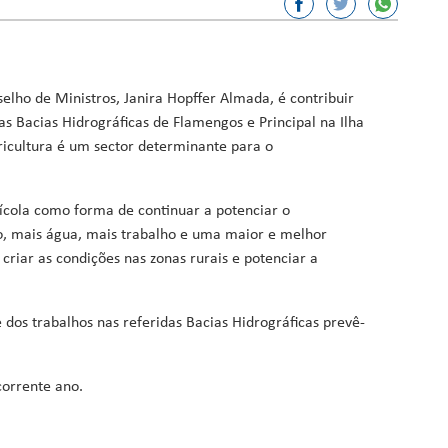
or, Ciência e Inovação
sporto
elho de Ministros, Janira Hopffer Almada, é contribuir
ação
 Bacias Hidrográficas de Flamengos e Principal na Ilha
gricultura é um sector determinante para o
Fundos
ícola como forma de continuar a potenciar o
, mais água, mais trabalho e uma maior e melhor
criar as condições nas zonas rurais e potenciar a
dos trabalhos nas referidas Bacias Hidrográficas prevê-
corrente ano.