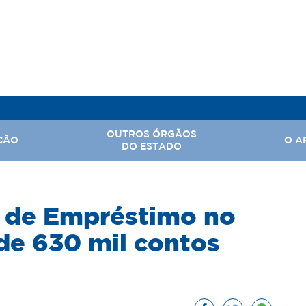
OUTROS ÓRGÃOS
ÇÃO
O A
DO ESTADO
, Assuntos Parlamentares e Comunicação Social
 de Empréstimo no
Hi
 Nacional
Ba
de 630 mil contos
Território
Ar
rabalho
tal