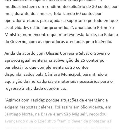
medidas incluem um rendimento solidário de 30 contos por
mês, durante dois meses, totalizando 60 contos por
operador afetado, para ajudar a suportar o período em que
as atividades estão comprometidas”, anunciou o Primeiro
Ministro, num encontro que manteve esta tarde, no Palácio
do Governo, com as operadoras afectadas pelo incêndio.
Ainda de acordo com Ulisses Correia e Silva, o Governo
aprovou igualmente uma subvenção de 25 contos por
beneficiário, que complementa os 25 contos
disponibilizados pela Câmara Municipal, permitindo a
aquisição de mercadorias e materiais necessários para o
regresso à atividade económica.
“Agimos com rapidez porque situações de emergência
exigem respostas céleres. Foi assim em São Vicente, em
Santiago Norte, na Brava e em São Miguel”, recordou,
avançando que o Executivo “tem o dever de proteger as
pessoas e os operadores económicos quando enfrentam