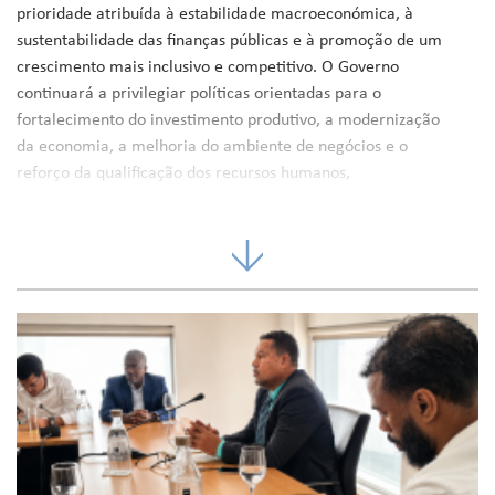
prioridade atribuída à estabilidade macroeconómica, à
sustentabilidade das finanças públicas e à promoção de um
crescimento mais inclusivo e competitivo. O Governo
continuará a privilegiar políticas orientadas para o
fortalecimento do investimento produtivo, a modernização
da economia, a melhoria do ambiente de negócios e o
reforço da qualificação dos recursos humanos,
reconhecendo o capital humano como um dos principais
fatores de transformação estrutural do país.
No domínio das finanças públicas, prevê-se a continuidade
da trajetória de redução gradual do endividamento
público, estimando-se que o rácio da dívida pública se situe
em torno de 92,2% do PIB em 2027, refletindo os
resultados alcançados em matéria de consolidação
orçamental, gestão prudente da dívida e reforço da
confiança dos parceiros de desenvolvimento e investidores
internacionais. O saldo orçamental deverá manter-se
compatível com os objetivos de sustentabilidade fiscal,